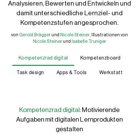
Analysieren, Bewerten und Entwickeln und
damit unterschiedliche Lernziel- und
Kompetenzstufen angesprochen.
von
Gerold Brägger
und
Nicole Steiner
, Illustrationen von
Gerold Brägger
Nicole Steiner
Nicole Steiner
Nicole Steiner
und
Isabelle Truniger
Isabelle Truniger
Gerold Brägger, M.A., ist Leiter und Gründer der IQES-Plattform
Nicole Steiner, MA, ist wissenschaftliche Mitarbeiterin, Autorin
Nicole Steiner, MA, ist wissenschaftliche Mitarbeiterin, Autorin
Kompetenzrad digital
Kompetenzboard
Webredaktion, Support IQES und schulentwicklung.ch. Weiterbildun
Task design
Apps & Tools
Werkstatt
Kompetenzrad digital:
Motivierende
Aufgaben mit digitalen Lernprodukten
gestalten