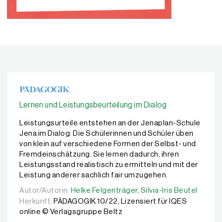
Lernen und Leistungsbeurteilung im Dialog
Leistungsurteile entstehen an der Jenaplan-Schule
Jena im Dialog: Die Schülerinnen und Schüler üben
von klein auf verschiedene Formen der Selbst- und
Fremdeinschätzung. Sie lernen dadurch, ihren
Leistungsstand realistisch zu ermitteln und mit der
Leistung anderer sachlich fair umzugehen.
Autor/Autorin:
Autor/Autorin:
Helke Felgenträger,
Helke Felgenträger,
Silvia-Iris Beutel
Silvia-Iris Beutel
Herkunft:
PÄDAGOGIK 10/22, Lizensiert für IQES
online © Verlagsgruppe Beltz