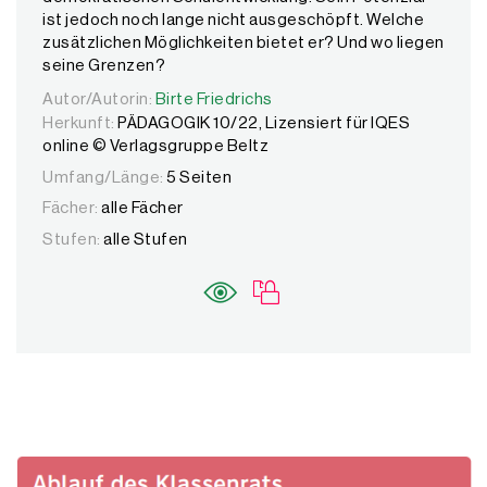
ist jedoch noch lange nicht ausgeschöpft. Welche
zusätzlichen Möglichkeiten bietet er? Und wo liegen
seine Grenzen?
Autor/Autorin:
Autor/Autorin:
Birte Friedrichs
Birte Friedrichs
Herkunft:
PÄDAGOGIK 10/22, Lizensiert für IQES
online © Verlagsgruppe Beltz
Umfang/Länge:
5 Seiten
Fächer:
alle Fächer
Stufen:
alle Stufen