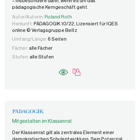
– insbesondere dann, wenn es um das
pädagogische Kerngeschäft geht.
Autor/Autorin:
Autor/Autorin:
Roland Roth
Roland Roth
Herkunft:
PÄDAGOGIK 10/22, Lizensiert für IQES
online © Verlagsgruppe Beltz
Umfang/Länge:
6 Seiten
Fächer:
alle Fächer
Stufen:
alle Stufen
Mitgestalten im Klassenrat
Der Klassenrat gilt als zentrales Element einer
demokratischen Schulentwicklung. Sein Potenzial