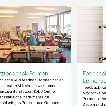
rzfeedback-Formen
Feedback
Lernend
logische Kurzfeedbackformen zählen
en besten Mitteln, um wirksames
Feedback-Kar
en zu unterstützen. IQES Online
Möglichkeiten
et zahlreiche Instrumente für
Partner- ode
selseitiges Partner- und Gruppen-
Zudem sind s