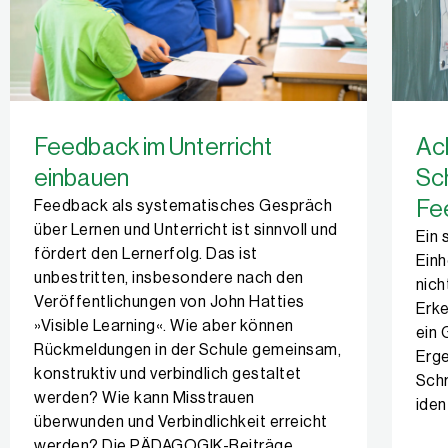
Feedback im Unterricht
Ach
einbauen
Sch
Fe
Feedback als systematisches Gespräch
über Lernen und Unterricht ist sinnvoll und
Ein
fördert den Lernerfolg. Das ist
Einh
unbestritten, insbesondere nach den
nich
Veröffentlichungen von John Hatties
Erke
»Visible Learning«. Wie aber können
ein 
Rückmeldungen in der Schule gemeinsam,
Erge
konstruktiv und verbindlich gestaltet
Schr
werden? Wie kann Misstrauen
iden
überwunden und Verbindlichkeit erreicht
werden? Die PÄDAGOGIK-Beiträge