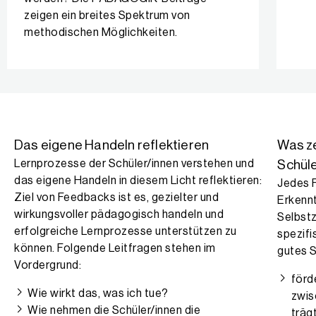
zeigen ein breites Spektrum von
methodischen Möglichkeiten.
Schüler/innen-Feedback einsetzen
Das eigene Handeln reflektieren
Was ze
Lernprozesse der Schüler/innen verstehen und
Schül
das eigene Handeln in diesem Licht reflektieren:
Jedes 
Ziel von Feedbacks ist es, gezielter und
Erkennt
wirkungsvoller pädagogisch handeln und
Selbstz
erfolgreiche Lernprozesse unterstützen zu
spezifi
können. Folgende Leitfragen stehen im
gutes 
Vordergrund:
förd
Wie wirkt das, was ich tue?
zwis
Wie nehmen die Schüler/innen die
träg