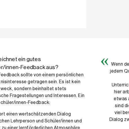
ichnet ein gutes
Wenn der
er/innen-Feedback aus?
jedem Qu
Feedback sollte von einem persönlichen
nisinteresse getragen sein. Es ist kein
Unterric
weck, sondern beinhaltet stets
hier ar
sche Fragestellungen und Interessen. Ein
etwas 
Schüler/innen-Feedback:
sind d
viel b
ert einen wertschätzenden Dialog
Dialog z
chen Lehrperson und Schüler/innen und
t zu einer lernförderlichen Atmosphäre