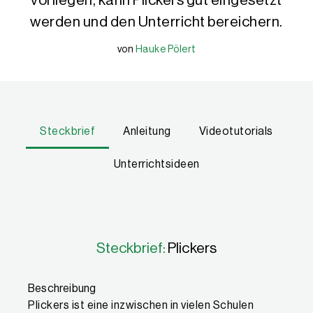
vorliegen, kann Plickers gut eingesetzt
werden und den Unterricht bereichern.
von
Hauke Pölert
Hauke Pölert
Hauke Pölert, BA, M.Ed, M. Sc., Lehrer für Spanisch und Geschic
Steckbrief
Anleitung
Videotutorials
Unterrichtsideen
Eigenschaften
Steckbrief:
Plickers
Beschreibung
Plickers ist eine inzwischen in vielen Schulen