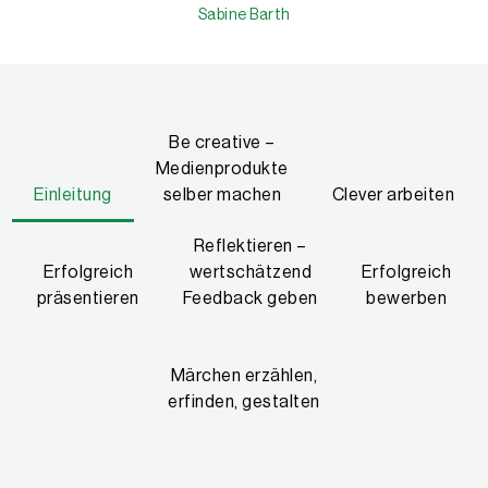
Sabine Barth
Sabine Barth
Fachberatung für Schul- und Unterrichtsentwicklung, Expertin für 
Be creative –
Medienprodukte
Einleitung
selber machen
Clever arbeiten
Reflektieren –
Erfolgreich
wertschätzend
Erfolgreich
präsentieren
Feedback geben
bewerben
Märchen erzählen,
erfinden, gestalten