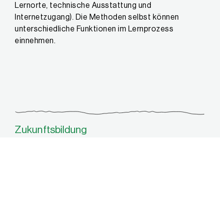
Lernorte, technische Ausstattung und
Internetzugang). Die Methoden selbst können
unterschiedliche Funktionen im Lernprozess
einnehmen.
Zukunftsbildung
Unsere Schülerinnen und Schüler brauchen eine
Bildung, die sie für die Zukunft stärkt, sie auf die
noch unbekannten Herausforderungen vorbereitet
und ihre Gestaltungskompetenz fördert. Denn
moderne Technologien, wie z.B. die künstliche
Intelligenz, entwickeln sich rasant und verändern die
Arbeitsplätze der Zukunft und die damit