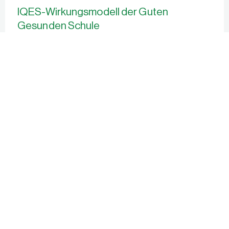
IQES-Wirkungsmodell der Guten
Gesunden Schule
Das IQES-Modell orientiert sich an Erfolgsfaktoren
einer lernenden Schule: kooperativ arbeitende
Unterrichtsteams, Fokus auf Lernerfolg und
eigenverantwortlichem Lernen, gemeinsame Werte
und Regeln, gegenseitige Hilfe und soziale
Unterstützung, mitarbeiterorientierte Führung, hohe
Eigenverantwortung für Lehrkräfte, Feedbackkultur
und nützliche Selbstevaluation