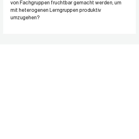
von Fachgruppen fruchtbar gemacht werden, um
mit heterogenen Lerngruppen produktiv
umzugehen?
Evaluations- und
Feedbackinstrumente für
Unterrichtsteams
Die folgenden IQES-Instrumente eignen sich für
Standortbestimmungen und für das Einholen von
Rückmeldungen zu wichtigen Aspekten im Bereich
Unterrichtsentwicklung aus verschiedenen
Perspektiven. Sie helfen Unterrichtsteams, die
Wirkungen der gemeinsamen Arbeit auf die Lernenden,