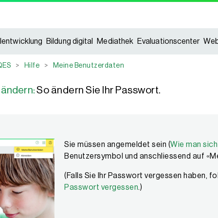
lentwicklung
Bildung digital
Mediathek
Evaluationscenter
Web
QES
>
Hilfe
>
Meine Benutzerdaten
 ändern:
So ändern Sie Ihr Passwort.
Sie müssen angemeldet sein (
Wie man sich
Benutzersymbol und anschliessend auf «M
(Falls Sie Ihr Passwort vergessen haben, fo
Passwort vergessen
.)