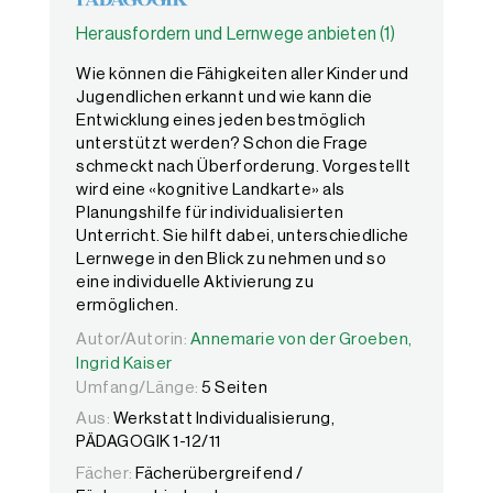
Herausfordern und Lernwege anbieten (1)
Wie können die Fähigkeiten aller Kinder und
Jugendlichen erkannt und wie kann die
Entwicklung eines jeden bestmöglich
unterstützt werden? Schon die Frage
schmeckt nach Überforderung. Vorgestellt
wird eine «kognitive Landkarte» als
Planungshilfe für individualisierten
Unterricht. Sie hilft dabei, unterschiedliche
Lernwege in den Blick zu nehmen und so
eine individuelle Aktivierung zu
ermöglichen.
Autor/Autorin:
Autor/Autorin:
Annemarie von der Groeben,
Annemarie von der Groeben,
Ingrid Kai
Ingrid Kaiser
Umfang/Länge:
5 Seiten
Aus:
Werkstatt Individualisierung,
PÄDAGOGIK 1-12/11
Fächer:
Fächerübergreifend /