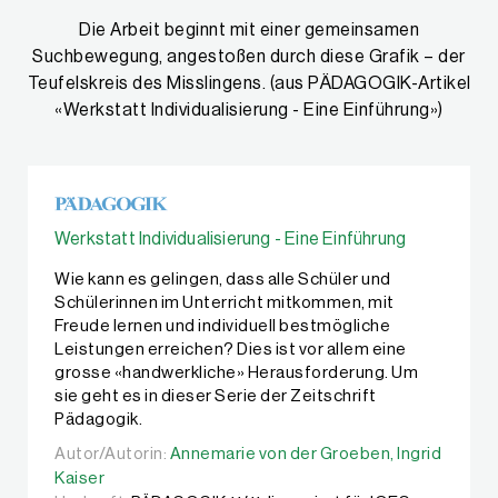
Die Arbeit beginnt mit einer gemeinsamen
Suchbewegung, angestoßen durch diese Grafik – der
Teufelskreis des Misslingens. (aus PÄDAGOGIK-Artikel
«Werkstatt Individualisierung - Eine Einführung»)
Werkstatt Individualisierung - Eine Einführung
Wie kann es gelingen, dass alle Schüler und
Schülerinnen im Unterricht mitkommen, mit
Freude lernen und individuell bestmögliche
Leistungen erreichen? Dies ist vor allem eine
grosse «handwerkliche» Herausforderung. Um
sie geht es in dieser Serie der Zeitschrift
Pädagogik.
Autor/Autorin:
Autor/Autorin:
Annemarie von der Groeben,
Annemarie von der Groeben,
Ingrid Kaiser
Ingrid
Kaiser