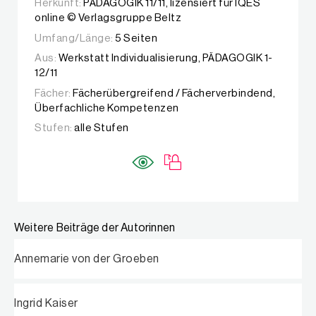
Herkunft:
PÄDAGOGIK 11/11, lizensiert für IQES
online © Verlagsgruppe Beltz
Umfang/Länge:
5 Seiten
Aus:
Werkstatt Individualisierung, PÄDAGOGIK 1-
12/11
Fächer:
Fächerübergreifend / Fächerverbindend,
Überfachliche Kompetenzen
Stufen:
alle Stufen
Weitere Beiträge der Autorinnen
Annemarie von der Groeben
Ingrid Kaiser