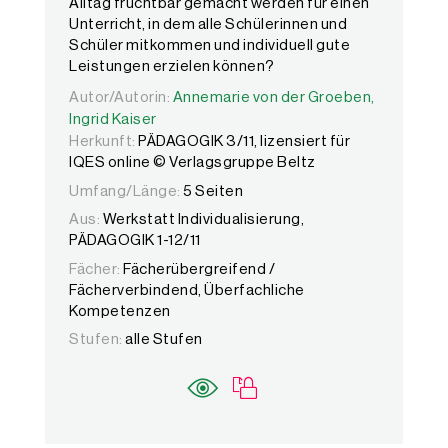
Alltag fruchtbar gemacht werden für einen
Unterricht, in dem alle Schülerinnen und
Schüler mitkommen und individuell gute
Leistungen erzielen können?
Autor/Autorin:
Autor/Autorin:
Annemarie von der Groeben,
Annemarie von der Groeben,
Ingrid Kai
Ingrid Kaiser
Herkunft:
PÄDAGOGIK 3/11, lizensiert für
IQES online © Verlagsgruppe Beltz
Umfang/Länge:
5 Seiten
Aus:
Werkstatt Individualisierung,
PÄDAGOGIK 1-12/11
Fächer:
Fächerübergreifend /
Fächerverbindend, Überfachliche
Kompetenzen
Stufen:
alle Stufen