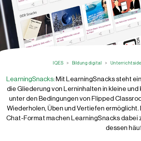
IQES
>
Bildung digital
>
Unterrichtside
LearningSnacks:
Mit LearningSnacks steht ein
die Gliederung von Lerninhalten in kleine und
unter den Bedingungen von Flipped Classroo
Wiederholen, Üben und Vertiefen ermöglicht.
Chat-Format machen LearningSnacks dabei zu 
dessen häuf