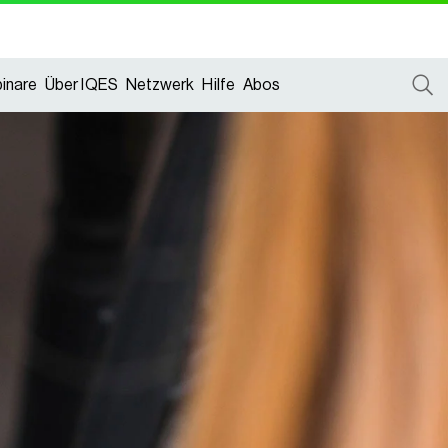
inare
Über IQES
Netzwerk
Hilfe
Abos