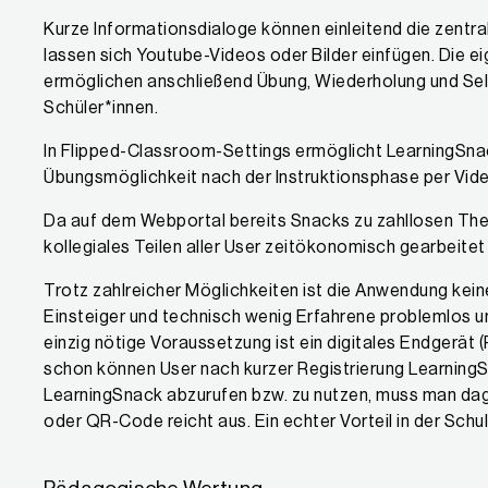
Kurze Informationsdialoge können einleitend die zentral
lassen sich Youtube-Videos oder Bilder einfügen. Die 
ermöglichen anschließend Übung, Wiederholung und Selb
Schüler*innen.
In Flipped-Classroom-Settings ermöglicht LearningSnac
Übungsmöglichkeit nach der Instruktionsphase per Vid
Da auf dem Webportal bereits Snacks zu zahllosen Them
kollegiales Teilen aller User zeitökonomisch gearbeite
Trotz zahlreicher Möglichkeiten ist die Anwendung kei
Einsteiger und technisch wenig Erfahrene problemlos un
einzig nötige Voraussetzung ist ein digitales Endgerät 
schon können User nach kurzer Registrierung LearningS
LearningSnack abzurufen bzw. zu nutzen, muss man dageg
oder QR-Code reicht aus. Ein echter Vorteil in der Schul