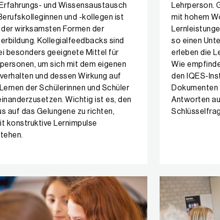
Erfahrungs- und Wissensaustausch
Lehrperson. G
Berufskolleginnen und -kollegen ist
mit hohem Wo
 der wirksamsten Formen der
Lernleistunge
erbildung. Kollegialfeedbacks sind
so einen Unte
i besonders geeignete Mittel für
erleben die 
personen, um sich mit dem eigenen
Wie empfinde
verhalten und dessen Wirkung auf
den IQES-Ins
Lernen der Schülerinnen und Schüler
Dokumenten 
inanderzusetzen. Wichtig ist es, den
Antworten au
s auf das Gelungene zu richten,
Schlüsselfrag
t konstruktive Lernimpulse
tehen.