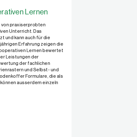
rativen Lernen
 von praxiserprobten
ven Unterricht. Das
t und kann auch für die
gjährigen Erfahrung zeigen die
 Kooperativen Lernen bewertet
er Leistungen der
ewertung der fachlichen
rienrastern und Selbst- und
odenkoffer Formulare, die als
 können ausserdem einzeln