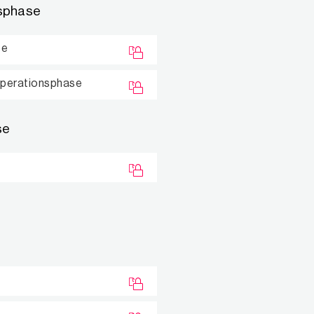
nsphase
se
operationsphase
se