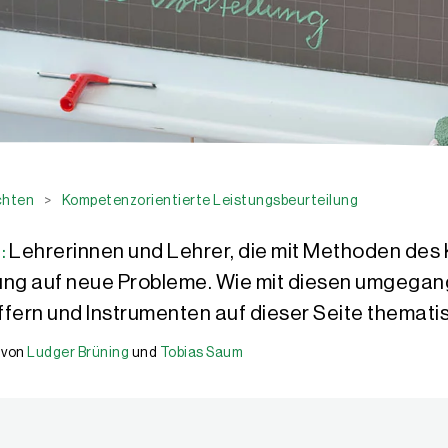
chten
>
Kompetenzorientierte Leistungsbeurteilung
:
Lehrerinnen und Lehrer, die mit Methoden des
ung auf neue Probleme. Wie mit diesen umgegan
fern und Instrumenten auf dieser Seite thematis
von
Ludger Brüning
und
Tobias Saum
esamtschule Haspe, in Hagen (NRW). Daneben ist er in der Lehrerfor
Hagen (NRW), war als Fachmoderator und Fachberater für die Bezirks