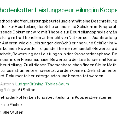
hodenkoffer Leistungsbeurteilung im Koope
ethodenkoffer Leistungsbeurteilung enthält eine Beschreibung
en zur Beurteilung der Schülerinnen und Schülern im Kooperati
ende Dokument wird mit Theorie zur Beurteilungspraxis ergänz
ilung im traditionellen Unterricht von Nutzen sein. Aus ihrer lan
 Autoren, wie die Leistungen der Schülerinnen und Schüler im
n können. Es werden folgende Themen behandelt: Bewertung d
arbeit, Bewertung der Leistungen in der Kooperationsphase, B
ngen in der Plenumsphase, Bewertung der Leistungen mit Krite
eurteilung. Zu all diesen Themenbereichen finden Sie im Meth
tungsinstrumente eingesetzt werden können. Die Instrumente
ord-Dokumente heruntergeladen und bearbeitet werden.
Autorin:
Autorin:
Ludger Brüning,
Ludger Brüning,
Tobias Saum
Tobias Saum
g/Länge:
61 Seiten
ethodenkoffer Leistungsbeurteilung im Kooperativen Lernen
:
alle Fächer
n:
alle Stufen