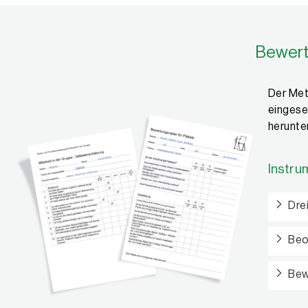
Bewert
Der Met
eingese
herunte
Instru
Dre
Beo
Bew