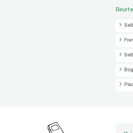
Beurte
Sel
Fre
Sel
Bog
Pla