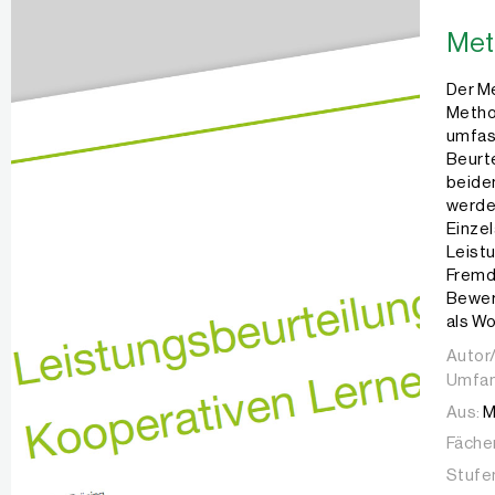
Met
Der M
Method
umfass
Beurte
beiden
werde
Einzel
Leistu
Fremdb
Bewer
als W
Autor/
Autor/
Umfan
Aus:
M
Fächer
Stufe