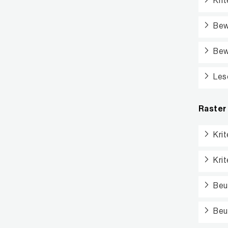
Kri
Bew
Bew
Les
Raster 
Kri
Kri
Beu
Beu