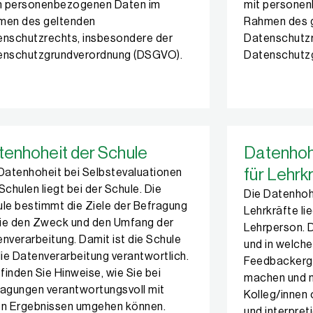
en personenbezogenen Daten im
mit persone
men des geltenden
Rahmen des 
nschutzrechts, insbesondere der
Datenschutzr
enschutzgrundverordnung (DSGVO).
Datenschutz
tenhoheit der Schule
Datenhoh
für Lehrk
Datenhoheit bei Selbstevaluationen
Schulen liegt bei der Schule. Die
Die Datenhoh
le bestimmt die Ziele der Befragung
Lehrkräfte li
ie den Zweck und den Umfang der
Lehrperson. D
nverarbeitung. Damit ist die Schule
und in welche
die Datenverarbeitung verantwortlich.
Feedbackerge
 finden Sie Hinweise, wie Sie bei
machen und m
agungen verantwortungsvoll mit
Kolleg/innen
en Ergebnissen umgehen können.
und interpreti