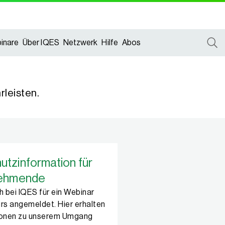
inare
Über IQES
Netzwerk
Hilfe
Abos
rleisten.
tzinformation für
nehmende
h bei IQES für ein Webinar
rs angemeldet. Hier erhalten
ionen zu unserem Umgang