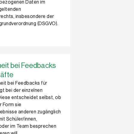
nbezogenen Daten im
geltenden
echts, insbesondere der
grundverordnung (DSGVO).
eit bei Feedbacks
räfte
eit bei Feedbacks für
egt bei der einzelnen
iese entscheidet selbst, ob
r Form sie
bnisse anderen zugänglich
it Schüler/innen,
 oder im Team besprechen
eren will.