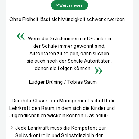
beobachteten Unterrichtsstunden wurden die
Weiterlesen
Kompetenzen der Lehrerinnen und Lehrer
kategorisiert. Anschließend wurde auf der Basis der
Ohne Freiheit lässt sich Mündigkeit schwer erwerben
Forschung eine Einschätzung vorgenommen, welche
Kompetenzen grundlegend sind und welche darauf
aufbauen. Dabei wurde deutlich: Ein gutes Lernklima
Wenn die Schülerinnen und Schüler in
und eine ausgeprägte Klassenführungskompetenz
der Schule immer gewohnt sind,
sind die Basis des gesamten Lehrerhandelns.
Autoritäten zu folgen, dann suchen
sie auch nach der Schule Autoritäten,
Stufe 1: Grundlegend ist, dass ein lernförderliches
denen sie folgen können.
Unterrichtsklima geschaffen wird, dass dem
Unterricht klare Strukturen zugrunde liegen und dass
Ludger Brüning / Tobias Saum
die vereinbarten Regeln eingehalten werden. Der Ton
zwischen Lehrkräften und Schülerinnen und Schülern
«Durch ihr Classroom Management schafft die
ist wertschätzend und respektvoll und auch die
Lehrkraft den Raum, in dem sich die Kinder und
Heranwachsenden gehen freundlich miteinander um.
Jugendlichen entwickeln können. Das heißt:
Stufe 2: Auf dieser Basis kann eine effiziente
Jede Lehrkraft muss die Kompetenz zur
Klassenführung aufbauen, in der Transparenz über
Selbstkontrolle und Selbstdisziplin der
die Ziele und Abläufe des Unterrichts herrscht, die