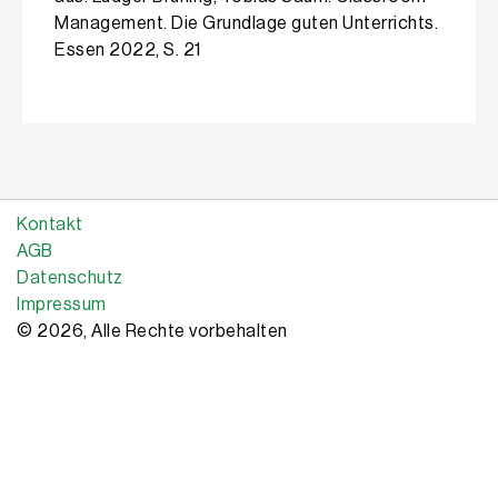
können. Das bedeutet, dass ein positives Lernklima,
Management. Die Grundlage guten Unterrichts.
pädagogische Strukturen und eine effiziente
Essen 2022, S. 21
Klassenführung die notwendigen Voraussetzungen
für wirksame Lernprozesse sind.»
aus: Ludger Brüning, Tobias Saum: Classroom
Management. Die Grundlage guten Unterrichts.
Essen 2022, S. 12f
Kontakt
AGB
Datenschutz
Impressum
© 2026, Alle Rechte vorbehalten
Copyright