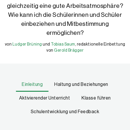
gleichzeitig eine gute Arbeitsatmosphäre?
Wie kann ich die Schülerinnen und Schüler
einbeziehen und Mitbestimmung
ermöglichen?
von
Ludger Brüning
und
Tobias Saum
, redaktionelle Einbettung
Ludger Brüning
Tobias Saum
von
Gerold Brägger
Gerold Brägger
Lehrer für Deutsch, Geschichte und Sozialwissenschaften an der G
Lehrer für Deutsch und Philosophie an der Gesamtschule Haspe in 
Gerold Brägger, M.A., ist Leiter und Gründer der IQES-Plattform
Einleitung
Haltung und Beziehungen
Aktivierender Unterricht
Klasse führen
Schulentwicklung und Feedback