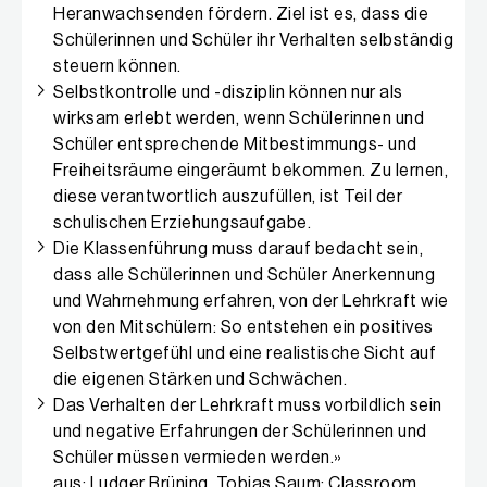
Heranwachsenden fördern. Ziel ist es, dass die
Lernzeit hoch ist und die Lehrkraft mit Störungen
Schülerinnen und Schüler ihr Verhalten selbständig
angemessen und effektiv umgeht.
steuern können.
Stufe 3: Diese Ebene ermöglicht wiederum einen
Selbstkontrolle und -disziplin können nur als
Unterricht, in dem die Schülerinnen und Schüler
wirksam erlebt werden, wenn Schülerinnen und
Lernstrategien erwerben und mit diesen aktiv lernen.
Schüler entsprechende Mitbestimmungs- und
Freiheitsräume eingeräumt bekommen. Zu lernen,
Stufe 4: Und erst auf dieser Basis ist ein Unterricht
diese verantwortlich auszufüllen, ist Teil der
möglich, in dem individualisiert bzw. differenziert wird
schulischen Erziehungsaufgabe.
und in dem die Heranwachsenden den Lernprozess
Die Klassenführung muss darauf bedacht sein,
zeitweise selbst steuern und organisieren.
dass alle Schülerinnen und Schüler Anerkennung
und Wahrnehmung erfahren, von der Lehrkraft wie
Diesem Stufenmodell liegt die Idee zugrunde, dass
von den Mitschülern: So entstehen ein positives
eine höhere Stufe in der Regel erst möglich wird,
Selbstwertgefühl und eine realistische Sicht auf
wenn die darunterliegenden Stufen verwirklicht sind.
die eigenen Stärken und Schwächen.
Wer mit seinen Schülerinnen und Schülern
Das Verhalten der Lehrkraft muss vorbildlich sein
anspruchsvolle Lernprozesse der Stufe 3 und 4
und negative Erfahrungen der Schülerinnen und
realisieren möchte, der muss eine weitgehend
Schüler müssen vermieden werden.»
störungsfreie Arbeitsatmosphäre gewährleisten
aus: Ludger Brüning, Tobias Saum: Classroom