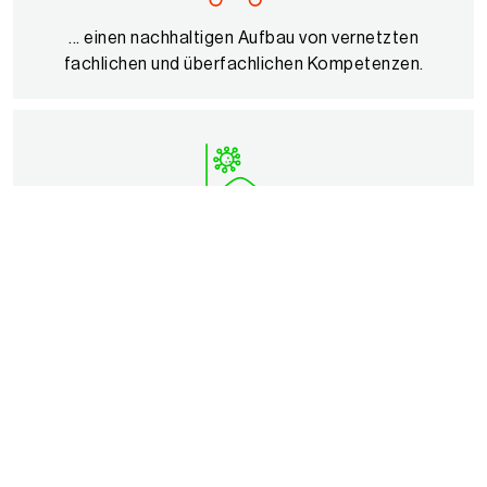
... einen nachhaltigen Aufbau von vernetzten
fachlichen und überfachlichen Kompetenzen.
Offene und reichhaltige Aufgaben sind
selbstdifferenzierend, wodurch alle Schüler/innen
auf ihrem individuellen Niveau lernen und ...
... an einer gemeinsamen Aufgabenstellung arbeiten
können.