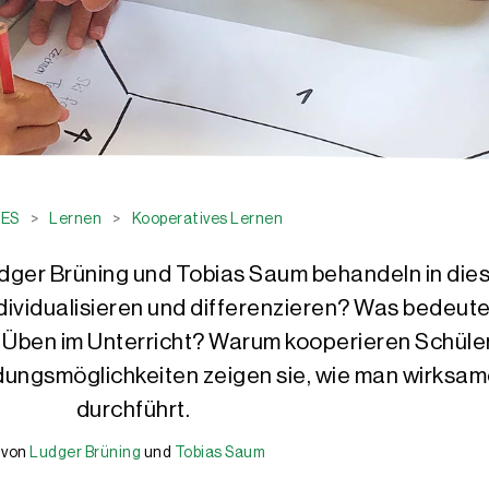
QES
>
Lernen
>
Kooperatives Lernen
dger Brüning und Tobias Saum behandeln in die
ividualisieren und differenzieren? Was bedeute
 Üben im Unterricht? Warum kooperieren Schüle
ngsmöglichkeiten zeigen sie, wie man wirksame
durchführt.
von
Ludger Brüning
und
Tobias Saum