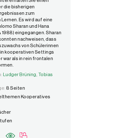
itel erhalten Sie einen
r die bisherigen
rgebnissen zum
Lernen. Es wird auf eine
hlomo Sharan und Hana
 1988) eingegangen. Sharan
konnten nachweisen, dass
szuwachs von Schülerinnen
 in kooperativen Settings
 war als in rein frontalen
ormen.
n:
n:
Ludger Brüning,
Ludger Brüning,
Tobias Saum
Tobias
ge:
8 Seiten
elthemen Kooperatives
Fächer
Stufen