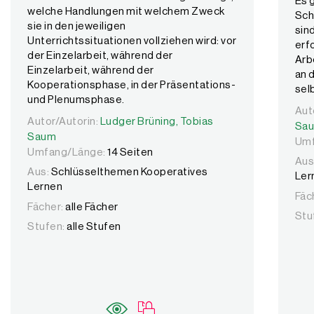
Es 
welche Handlungen mit welchem Zweck
Sch
sie in den jeweiligen
sin
Unterrichtssituationen vollziehen wird: vor
erf
der Einzelarbeit, während der
Arb
Einzelarbeit, während der
an 
Kooperationsphase, in der Präsentations-
sel
und Plenumsphase.
Aut
Aut
Autor/Autorin:
Autor/Autorin:
Ludger Brüning,
Ludger Brüning,
Tobias Saum
Tobias
Sa
Saum
Umf
Umfang/Länge:
14 Seiten
Aus
Aus:
Schlüsselthemen Kooperatives
Ler
Lernen
Fäc
Fächer:
alle Fächer
Stu
Stufen:
alle Stufen