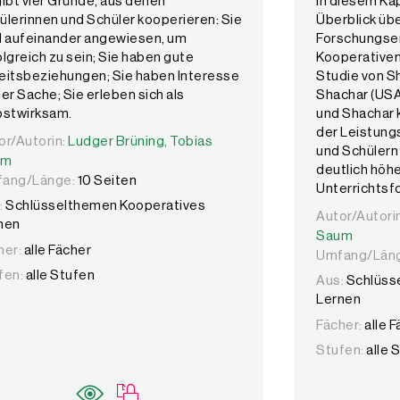
gibt vier Gründe, aus denen
In diesem Kap
ülerinnen und Schüler kooperieren: Sie
Überblick übe
d aufeinander angewiesen, um
Forschungse
olgreich zu sein; Sie haben gute
Kooperativen 
eitsbeziehungen; Sie haben Interesse
Studie von S
der Sache; Sie erleben sich als
Shachar (USA
bstwirksam.
und Shachar 
der Leistung
or/Autorin:
or/Autorin:
Ludger Brüning,
Ludger Brüning,
Tobias Saum
Tobias
und Schülern
um
deutlich höher
ang/Länge:
10 Seiten
Unterrichtsf
:
Schlüsselthemen Kooperatives
Autor/Autori
Autor/Autori
nen
Saum
her:
alle Fächer
Umfang/Län
fen:
alle Stufen
Aus:
Schlüss
Lernen
Fächer:
alle 
Stufen:
alle 