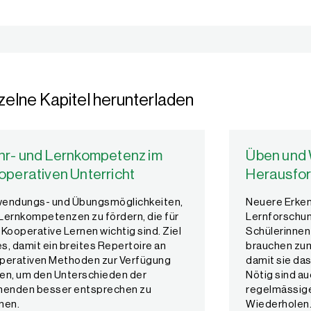
zelne Kapitel herunterladen
hr- und Lernkompetenz im
Üben und 
operativen Unterricht
Herausfor
endungs- und Übungsmöglichkeiten,
Neuere Erken
Lernkompetenzen zu fördern, die für
Lernforschun
 Kooperative Lernen wichtig sind. Ziel
Schülerinnen
es, damit ein breites Repertoire an
brauchen zu
perativen Methoden zur Verfügung
damit sie da
en, um den Unterschieden der
Nötig sind a
nenden besser entsprechen zu
regelmässig
nen.
Wiederholen