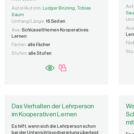
Aut
Aut
Autor/Autorin:
Autor/Autorin:
Ludger Brüning,
Ludger Brüning,
Tobias Saum
Tobias
Sa
Saum
Umf
Umfang/Länge:
16 Seiten
Aus
Aus:
Schlüsselthemen Kooperatives
Ler
Lernen
Fäc
Fächer:
alle Fächer
Stu
Stufen:
alle Stufen
Das Verhalten der Lehrperson
Wa
im Kooperativen Lernen
Sc
mi
Es hilft, wenn sich die Lehrperson schon
bei der Unterrichtsvorbereitung überlegt,