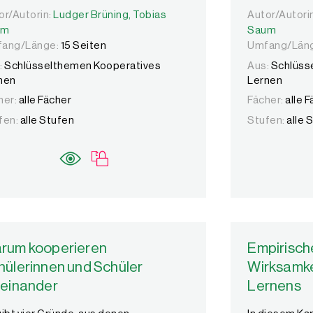
or/Autorin:
or/Autorin:
Ludger Brüning,
Ludger Brüning,
Tobias Saum
Tobias
Autor/Autori
Autor/Autori
um
Saum
ang/Länge:
15 Seiten
Umfang/Län
:
Schlüsselthemen Kooperatives
Aus:
Schlüss
nen
Lernen
her:
alle Fächer
Fächer:
alle 
fen:
alle Stufen
Stufen:
alle 
rum kooperieren
Empirisch
hülerinnen und Schüler
Wirksamke
teinander
Lernens