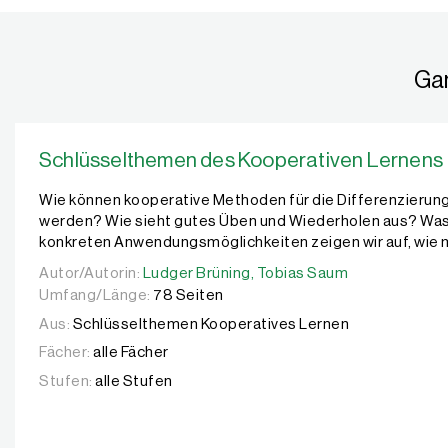
Lehrer für Deutsch, Geschichte und Sozialwissenschaften an der G
Lehrer für Deutsch und Philosophie an der Gesamtschule Haspe in 
Ga
Schlüsselthemen des Kooperativen Lernens
Wie können kooperative Methoden für die Differenzieru
werden? Wie sieht gutes Üben und Wiederholen aus? Was 
konkreten Anwendungsmöglichkeiten zeigen wir auf, wie m
Autor/Autorin:
Autor/Autorin:
Ludger Brüning,
Ludger Brüning,
Tobias Saum
Tobias Saum
Umfang/Länge:
78 Seiten
Aus:
Schlüsselthemen Kooperatives Lernen
Fächer:
alle Fächer
Stufen:
alle Stufen