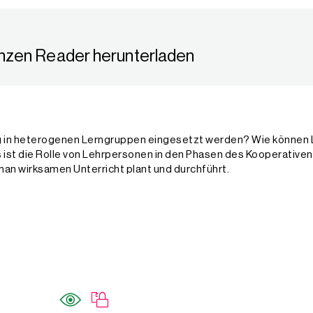
esamtschule Haspe, in Hagen (NRW). Daneben ist er in der Lehrerfor
Hagen (NRW), war als Fachmoderator und Fachberater für die Bezirks
nzen Reader herunterladen
ng in heterogenen Lerngruppen eingesetzt werden? Wie könne
ist die Rolle von Lehrpersonen in den Phasen des Kooperative
an wirksamen Unterricht plant und durchführt.