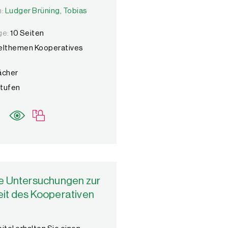
n:
n:
Ludger Brüning,
Ludger Brüning,
Tobias Saum
Tobias
ge:
10 Seiten
elthemen Kooperatives
Fächer
Stufen
e Untersuchungen zur
it des Kooperativen