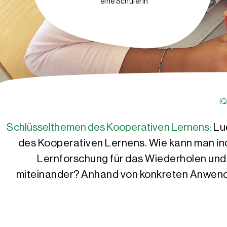
eine Schülerin
I
Schlüsselthemen des Kooperativen Lernens:
Lu
des Kooperativen Lernens. Wie kann man ind
Lernforschung für das Wiederholen und
miteinander? Anhand von konkreten Anwendu
Ludger Brüning
Tobias Saum