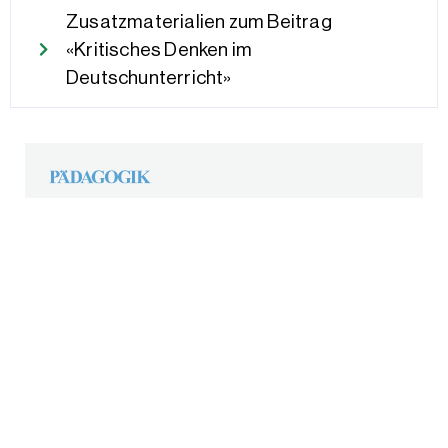
Zusatzmaterialien zum Beitrag
«Kritisches Denken im
Deutschunterricht»
Mit sozialen Medien kritisch umgehen
Schüler:innen setzen sich kritisch mit Social-
Media-Beiträgen auseinander, vergleichen
journalistische Medien und informieren sich aus
unterschiedlichen Quellen: Das gemeinnützige
Projekt CheckNews fördert mit offenen
Lernumgebungen kritisches Denken und die
Medienkompetenz von Jugendlichen.
Herkunft:
PÄDAGOGIK 7-8/24, Lizensiert für IQES
online © Verlagsgruppe Beltz.