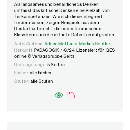
Als langsames und beharrliche3s Denken
umfasst das kritische Denken eine Vielzahl von
Teilkompetenzen. Wie sich diese integriert
fördern lassen, zeigen Beispiele aus dem
Deutschunterricht, die neben literarischen
Klassikern auch die aktuelle Debatten aufgreifen.
Autor/Autorin:
Autor/Autorin:
Adrian Mettauer,
Adrian Mettauer,
Markus Beutler
Markus Beutler
Herkunft:
PÄDAGOGIK 7-8/24, Lizensiert für IQES
online © Verlagsgruppe Beltz.
Umfang/Länge:
5 Seiten
Fächer:
alle Fächer
Stufen:
alle Stufen