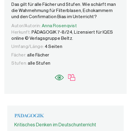
Das gilt für alle Fächer und Stufen. Wie schärft man
die Wahrnehmung für Filterblasen, Echokammern
und den Confirmation Bias im Unterricht?
Autor/Autorin:
Autor/Autorin:
Anna Rosenqvist
Anna Rosenqvist
Herkunft:
PÄDAGOGIK 7-8/24, Lizensiert für IQES
online © Verlagsgruppe Beltz.
Umfang/Länge:
4 Seiten
Fächer:
alle Fächer
Stufen:
alle Stufen
Kritisches Denken im Deutschunterricht