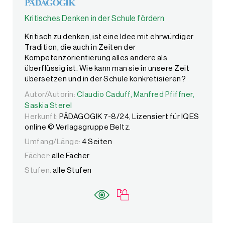
Kritisches Denken in der Schule fördern
Kritisch zu denken, ist eine Idee mit ehrwürdiger
Tradition, die auch in Zeiten der
Kompetenzorientierung alles andere als
überflüssig ist. Wie kann man sie in unsere Zeit
übersetzen und in der Schule konkretisieren?
Autor/Autorin:
Autor/Autorin:
Claudio Caduff,
Claudio Caduff,
Manfred Pfiffner,
Manfred Pfiffner,
Saskia S
Saskia Sterel
Herkunft:
PÄDAGOGIK 7-8/24, Lizensiert für IQES
online © Verlagsgruppe Beltz.
Umfang/Länge:
4 Seiten
Fächer:
alle Fächer
Stufen:
alle Stufen