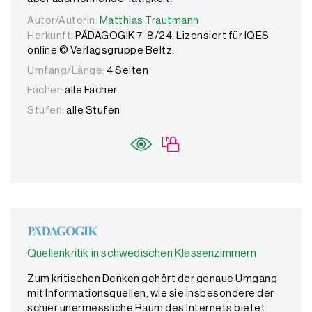
Autor/Autorin:
Autor/Autorin:
Matthias Trautmann
Matthias Trautmann
Herkunft:
PÄDAGOGIK 7-8/24, Lizensiert für IQES
online © Verlagsgruppe Beltz.
Umfang/Länge:
4 Seiten
Fächer:
alle Fächer
Stufen:
alle Stufen
Quellenkritik in schwedischen Klassenzimmern
Zum kritischen Denken gehört der genaue Umgang
mit Informationsquellen, wie sie insbesondere der
schier unermessliche Raum des Internets bietet.