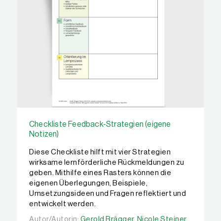
Checkliste Feedback-Strategien (eigene
Notizen)
Diese Checkliste hilft mit vier Strategien
wirksame lernförderliche Rückmeldungen zu
geben. Mithilfe eines Rasters können die
eigenen Überlegungen, Beispiele,
Umsetzungsideen und Fragen reflektiert und
entwickelt werden.
Autor/Autorin:
Autor/Autorin:
Gerold Brägger,
Gerold Brägger,
Nicole Steiner
Nicole Steiner