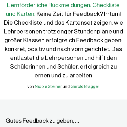
Lernförderliche Rückmeldungen: Checkliste
und Karten:
Keine Zeit für Feedback? Irrtum!
Die Checkliste und das Kartenset zeigen, wie
Lehrpersonen trotz enger Stundenpläne und
großer Klassen erfolgreich Feedback geben:
konkret, positiv und nach vorn gerichtet. Das
entlastet die Lehrpersonen und hilft den
Schülerinnen und Schüler, erfolgreich zu
lernen und zu arbeiten.
von
Nicole Steiner
und
Gerold Brägger
Nicole Steiner
Gerold Brägger
Nicole Steiner, MA, ist wissenschaftliche Mitarbeiterin, Autorin
Gerold Brägger, M.A., ist Leiter und Gründer der IQES-Plattform
Gutes Feedback zu geben, …