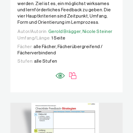
werden. Ziel ist es, ein möglichst wirksames
und lernförderliches Feedback zu geben. Die
vier Hauptkriterien sind Zeitpunkt, Umfang,
Form und Orientierung im Lernprozess.
Autor/Autorin:
Autor/Autorin:
Gerold Brägger,
Gerold Brägger,
Nicole Steiner
Nicole Steiner
Umfang/Länge:
1 Seite
Fächer:
alle Fächer, Fächerübergreifend /
Fächerverbindend
Stufen:
alle Stufen