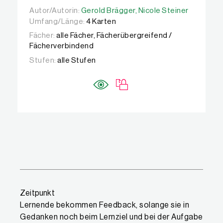
Autor/Autorin:
Autor/Autorin:
Gerold Brägger,
Gerold Brägger,
Nicole Steiner
Nicole Steiner
Umfang/Länge:
4 Karten
Fächer:
alle Fächer, Fächerübergreifend /
Fächerverbindend
Stufen:
alle Stufen
Feedback-Strategien: Karteninhalte
Zeitpunkt
Lernende bekommen Feedback, solange sie in
Gedanken noch beim Lernziel und bei der Aufgabe