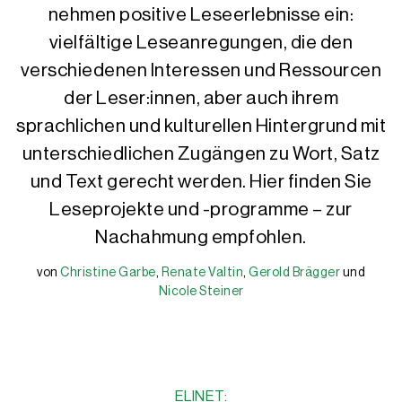
nehmen positive Leseerlebnisse ein:
vielfältige Leseanregungen, die den
verschiedenen Interessen und Ressourcen
der Leser:innen, aber auch ihrem
sprachlichen und kulturellen Hintergrund mit
unterschiedlichen Zugängen zu Wort, Satz
und Text gerecht werden. Hier finden Sie
Leseprojekte und -programme – zur
Nachahmung empfohlen.
von
Christine Garbe
,
Renate Valtin
,
Gerold Brägger
und
Christine Garbe
Renate Valtin
Gerold Brägger
Nicole Steiner
Nicole Steiner
Prof. Dr. phil. Christine Garbe arbeitete von 1996 bis 2018 als P
Dr. Renate Valtin ist Professorin und war bis 2008 Leiterin der A
Gerold Brägger, M.A., ist Leiter und Gründer der IQES-Plattform
Nicole Steiner, MA, ist wissenschaftliche Mitarbeiterin, Autorin
Zu den Themen Lesekompetenz, Leseförderung und Lehrerbildung le
Publikationsliste herunterladen
ELINET: