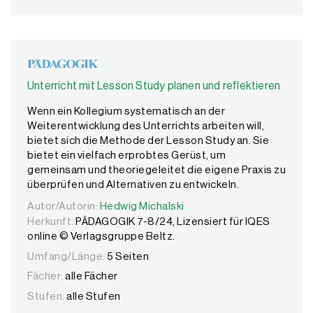
Unterricht mit Lesson Study planen und reflektieren
Wenn ein Kollegium systematisch an der
Weiterentwicklung des Unterrichts arbeiten will,
bietet sich die Methode der Lesson Study an. Sie
bietet ein vielfach erprobtes Gerüst, um
gemeinsam und theoriegeleitet die eigene Praxis zu
überprüfen und Alternativen zu entwickeln.
Autor/Autorin:
Autor/Autorin:
Hedwig Michalski
Hedwig Michalski
Herkunft:
PÄDAGOGIK 7-8/24, Lizensiert für IQES
online © Verlagsgruppe Beltz.
Umfang/Länge:
5 Seiten
Fächer:
alle Fächer
Stufen:
alle Stufen