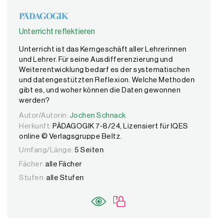
Unterricht reflektieren
Unterricht ist das Kerngeschäft aller Lehrerinnen
und Lehrer. Für seine Ausdifferenzierung und
Weiterentwicklung bedarf es der systematischen
und datengestützten Reflexion. Welche Methoden
gibt es, und woher können die Daten gewonnen
werden?
Autor/Autorin:
Autor/Autorin:
Jochen Schnack
Jochen Schnack
Herkunft:
PÄDAGOGIK 7-8/24, Lizensiert für IQES
online © Verlagsgruppe Beltz.
Umfang/Länge:
5 Seiten
Fächer:
alle Fächer
Stufen:
alle Stufen