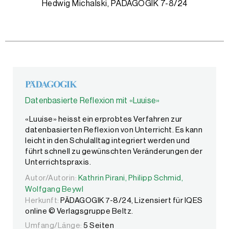
Hedwig Michalski, PÄDAGOGIK 7-8/24
Datenbasierte Reflexion mit «Luuise»
«Luuise» heisst ein erprobtes Verfahren zur
datenbasierten Reflexion von Unterricht. Es kann
leicht in den Schulalltag integriert werden und
führt schnell zu gewünschten Veränderungen der
Unterrichtspraxis.
Autor/Autorin:
Autor/Autorin:
Kathrin Pirani,
Kathrin Pirani,
Philipp Schmid,
Philipp Schmid,
Wolfgang B
Wolfgang Beywl
Herkunft:
PÄDAGOGIK 7-8/24, Lizensiert für IQES
online © Verlagsgruppe Beltz.
Umfang/Länge:
5 Seiten