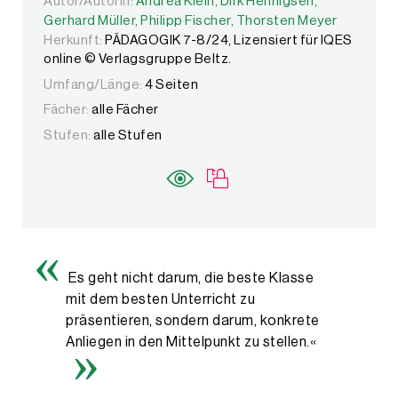
Autor/Autorin:
Autor/Autorin:
Andrea Klein,
Andrea Klein,
Dirk Hennigsen,
Dirk Hennigsen,
Gerhard Müll
Gerhard Müller,
Philipp Fischer,
Thorsten Meyer
Herkunft:
PÄDAGOGIK 7-8/24, Lizensiert für IQES
online © Verlagsgruppe Beltz.
Umfang/Länge:
4 Seiten
Fächer:
alle Fächer
Stufen:
alle Stufen
Es geht nicht darum, die beste Klasse
mit dem besten Unterricht zu
präsentieren, sondern darum, konkrete
Anliegen in den Mittelpunkt zu stellen.«