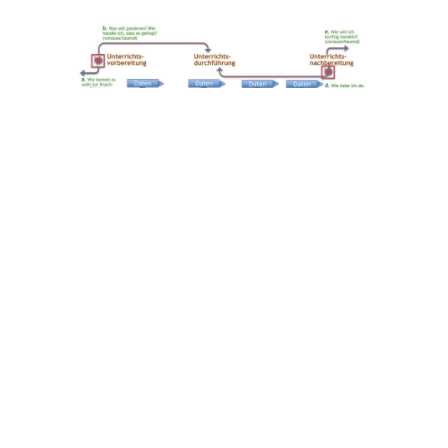
Reflexionsprozesse im Luuise-Verfahren
Wolfgang Beywl, Philipp Schmid, Kathrin Pirani,
PÄDAGOGIK 7-8/24
Unterrichtsreflexion im Vorbereitungsdienst