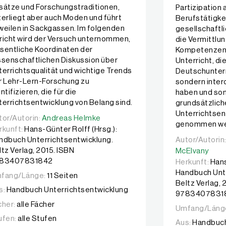
sätze und Forschungstraditionen,
Partizipation 
terliegt aber auch Moden und führt
Berufstätigke
weilen in Sackgassen. Im folgenden
gesellschaftl
richt wird der Versuch unternommen,
die Vermittlu
sentliche Koordinaten der
Kompetenzen z
ssenschaftlichen Diskussion über
Unterricht, die
terrichtsqualität und wichtige Trends
Deutschunterr
r Lehr-Lern-Forschung zu
sondern inter
ntifizieren, die für die
haben und som
terrichtsentwicklung von Belang sind.
grundsätzlich
Unterrichtsent
tor/Autorin:
tor/Autorin:
Andreas Helmke
Andreas Helmke
genommen we
rkunft:
Hans-Günter Rolff (Hrsg.):
ndbuch Unterrichtsentwicklung.
Autor/Autorin
Autor/Autorin
ltz Verlag, 2015. ISBN
McElvany
83407831842
Herkunft:
Hans
Handbuch Unte
fang/Länge:
11 Seiten
Beltz Verlag, 
s:
Handbuch Unterrichtsentwicklung
9783407831
cher:
alle Fächer
Umfang/Läng
ufen:
alle Stufen
Aus:
Handbuch