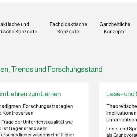
daktische und
Fachdidaktische
Ganzheitliche
dische Konzepte
Konzepte
Konzepte
en, Trends und Forschungsstand
om Lehren zum Lernen
Lese- und
radigmen, Forschungsstrategien
Theoretische
d Kontroversen
Implikationen 
Unterrichtse
e Frage der Unterrichtsqualität war
d ist Gegenstand sehr
Lese- und Sp
terschiedlicher wissenschaftlicher
als Grundvora