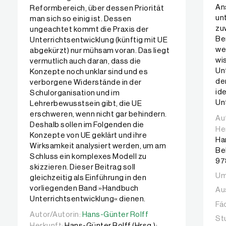
An
Reformbereich, über dessen Priorität
un
man sich so einig ist. Dessen
zu
ungeachtet kommt die Praxis der
Be
Unterrichtsentwicklung (künftig mit UE
we
abgekürzt) nur mühsam voran. Das liegt
wi
vermutlich auch daran, dass die
Un
Konzepte noch unklar sind und es
de
verborgene Widerstände in der
ide
Schulorganisation und im
Un
Lehrerbewusstsein gibt, die UE
erschweren, wenn nicht gar behindern.
Au
Au
Deshalb sollen im Folgenden die
He
Konzepte von UE geklärt und ihre
Ha
Wirksamkeit analysiert werden, um am
Be
Schluss ein komplexes Modell zu
97
skizzieren. Dieser Beitrag soll
Um
gleichzeitig als Einführung in den
vorliegenden Band »Handbuch
Au
Unterrichtsentwicklung« dienen.
Fä
Autor/Autorin:
Autor/Autorin:
Hans-Günter Rolff
Hans-Günter Rolff
St
Herkunft:
Hans-Günter Rolff (Hrsg.):