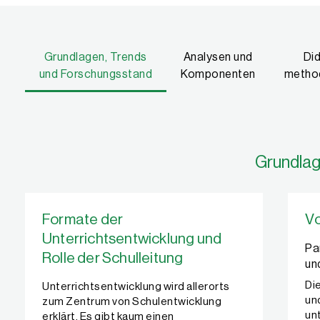
Grundlagen, Trends
Analysen und
Di
und Forschungsstand
Komponenten
metho
Grundlag
Formate der
V
Unterrichtsentwicklung und
Pa
Rolle der Schulleitung
un
Di
Unterrichtsentwicklung wird allerorts
un
zum Zentrum von Schulentwicklung
un
erklärt. Es gibt kaum einen