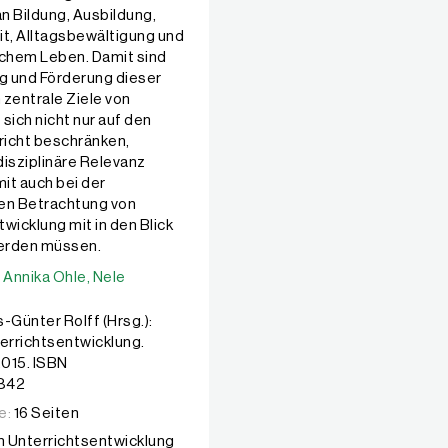
an Bildung, Ausbildung,
it, Alltagsbewältigung und
ichem Leben. Damit sind
ng und Förderung dieser
entrale Ziele von
 sich nicht nur auf den
icht beschränken,
disziplinäre Relevanz
it auch bei der
en Betrachtung von
wicklung mit in den Blick
rden müssen.
:
:
Annika Ohle,
Annika Ohle,
Nele McElvany
Nele
-Günter Rolff (Hrsg.):
rrichtsentwicklung.
2015. ISBN
842
e:
16 Seiten
 Unterrichtsentwicklung