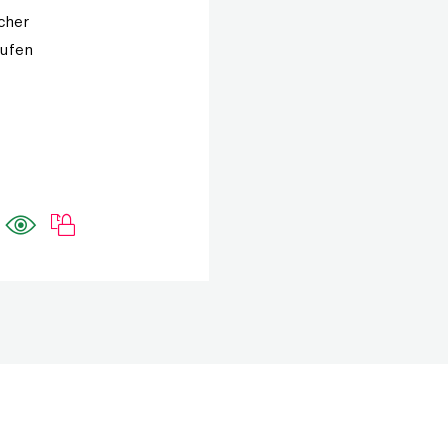
ächer
tufen