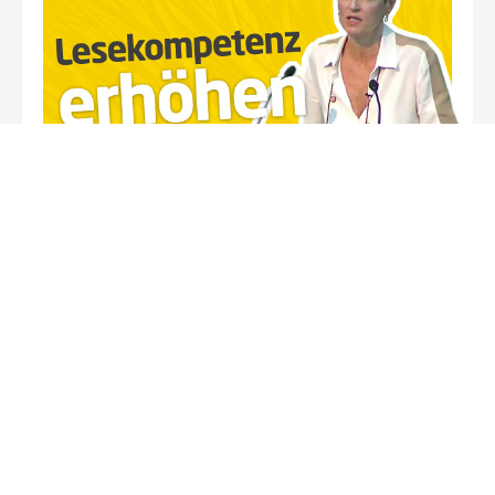
Landerl: Lesekompetenz, Leseunterricht &
Leseförderung im österreichischen
Schulsystem
Dr. Karin Landerl von der Uni Graz präsentierte in Ihrem
Referat die Zahlen, Daten und Fakten zur
Lesekompetenz unserer Schüler und zeigte
Maßnahmen auf, um die Lesekompetenz nachhaltig zu
erhöhen. Einer der wichtigsten Herausforderungen ist
für Landerl die verstärkte Professionalisierung der