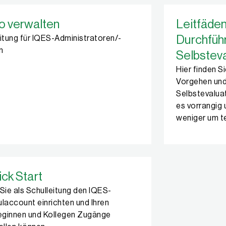
o verwalten
Leitfäden
Durchfüh
itung für IQES-Administratoren/-
n
Selbstev
Hier finden 
Vorgehen und
Selbstevalua
es vorrangig 
weniger um t
ck Start
Sie als Schulleitung den IQES-
laccount einrichten und Ihren
eginnen und Kollegen Zugänge