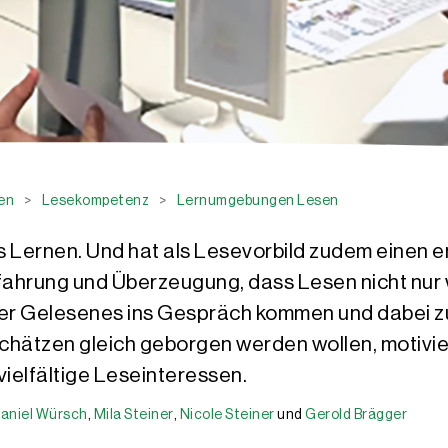
en
>
Lesekompetenz
>
Lernumgebungen Lesen
s Lernen. Und hat als Lesevorbild zudem einen 
fahrung und Überzeugung, dass Lesen nicht nur w
ber Gelesenes ins Gespräch kommen und dabei zu
Schätzen gleich geborgen werden wollen, motivie
vielfältige Leseinteressen.
aniel Würsch
,
Mila Steiner
,
Nicole Steiner
und
Gerold Brägger