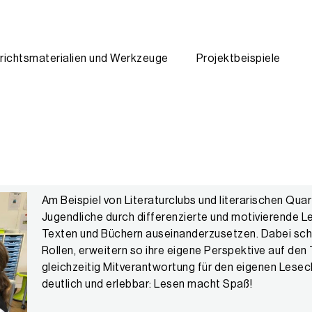
 in der Volksschule sowie als Schulleiter an Schulen mit integrati
assenlehrer und als Teamleiter Stufe Primar, Selbständige Tätigke
 Luzern und ist als redaktionelle Mitarbeiterin bei IQESonline für 
 und Redaktorin IQES online, Mitglied Beratungsteam schulentwicklun
 und der Beratungs- und Weiterbildungsinstitute schulentwicklung.
richtsmaterialien und Werkzeuge
Projektbeispiele
Am Beispiel von Literaturclubs und literarischen Quar
Jugendliche durch differenzierte und motivierende L
Texten und Büchern auseinanderzusetzen. Dabei schl
Rollen, erweitern so ihre eigene Perspektive auf de
gleichzeitig Mitverantwortung für den eigenen Lesec
deutlich und erlebbar: Lesen macht Spaß!