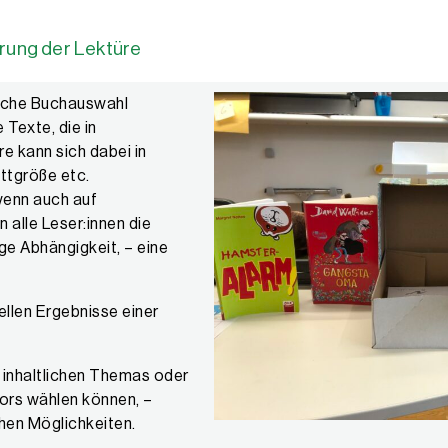
rung der Lektüre
tliche Buchauswahl
 Texte, die in
re kann sich dabei in
ttgröße etc.
(wenn auch auf
 alle Leser:innen die
ige Abhängigkeit, – eine
ellen Ergebnisse einer
es inhaltlichen Themas oder
ors wählen können, –
hen Möglichkeiten.