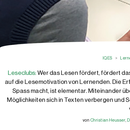
IQES
>
Lern
Leseclubs:
Wer das Lesen fördert, fördert da
auf die Lesemotivation von Lernenden. Die Er
Spass macht, ist elementar. Miteinander ü
Möglichkeiten sich in Texten verbergen und 
von
Christian Heusser
,
D
Christian Heusser
Daniel Würsch
Mila Steiner
Nicole Steiner
Gerold Brägger