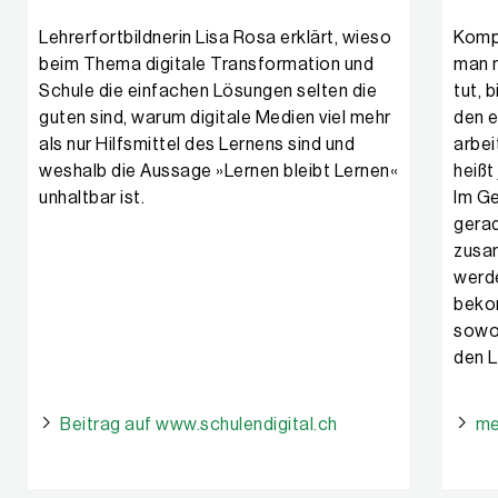
Lehrerfortbildnerin Lisa Rosa erklärt, wieso
Kompl
beim Thema digitale Transformation und
man n
Schule die einfachen Lösungen selten die
tut, 
guten sind, warum digitale Medien viel mehr
den e
als nur Hilfsmittel des Lernens sind und
arbei
weshalb die Aussage »Lernen bleibt Lernen«
heißt
unhaltbar ist.
Im Ge
gerad
zusam
werd
bekom
sowoh
den L
Beitrag auf www.schulendigital.ch
me