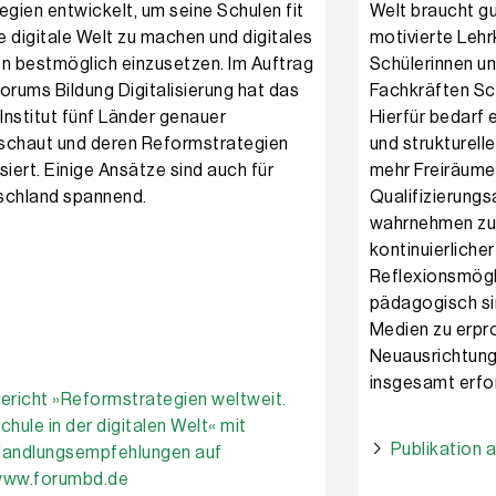
egien entwickelt, um seine Schulen fit
Welt braucht g
ie digitale Welt zu machen und digitales
motivierte Lehr
n bestmöglich einzusetzen. Im Auftrag
Schülerinnen un
orums Bildung Digitalisierung hat das
Fachkräften Sc
nstitut fünf Länder genauer
Hierfür bedarf
schaut und deren Reformstrategien
und strukturell
siert. Einige Ansätze sind auch für
mehr Freiräume
schland spannend.
Qualifizierung
wahrnehmen zu
kontinuierliche
Reflexionsmögl
pädagogisch sin
Medien zu erpro
Neuausrichtung
insgesamt erfor
ericht »Reformstrategien weltweit.
chule in der digitalen Welt« mit
Publikation
andlungsempfehlungen auf
ww.forumbd.de