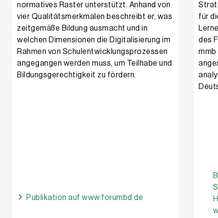
normatives Raster unterstützt. Anhand von
Strat
vier Qualitätsmerkmalen beschreibt er, was
für d
zeitgemäße Bildung ausmacht und in
Lerne
welchen Dimensionen die Digitalisierung im
des F
Rahmen von Schulentwicklungsprozessen
mmb I
angegangen werden muss, um Teilhabe und
ange
Bildungsgerechtigkeit zu fördern.
analy
Deut
B
S
Publikation auf www.forumbd.de
H
w