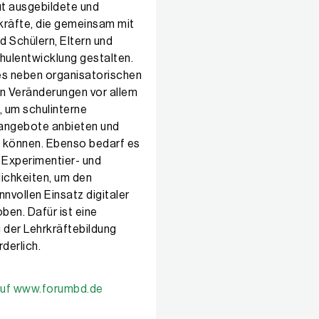
ut ausgebildete und
kräfte, die gemeinsam mit
d Schülern, Eltern und
hulentwicklung gestalten.
 es neben organisatorischen
en Veränderungen vor allem
, um schulinterne
sangebote anbieten und
 können. Ebenso bedarf es
r Experimentier- und
ichkeiten, um den
nvollen Einsatz digitaler
ben. Dafür ist eine
 der Lehrkräftebildung
derlich.
 auf www.forumbd.de