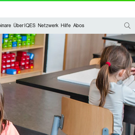
inare
Über IQES
Netzwerk
Hilfe
Abos