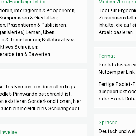
cen/Handlungsfelder
Medien-/Lernpr
eren, Interagieren & Kooperieren;
Tool zur Ergebni
 Komponieren & Gestalten;
Zusammenstellun
en, Präsentieren & Publizieren;
Inhalte, die auf
ganisiertes) Lernen, Üben,
Arbeit basieren
en & Transferieren; Kollaboratives
aktives Schreiben;
erarbeiten & Bewerten
Format
Padlets lassen s
Nutzern per Link
Fertige Padlet-
e Testversion, die dann allerdings
ausgedruckt oder
Padlet-Pinnwände beschränkt ist.
oder Excel-Datei
en existieren Sonderkonditionen, hier
 auch ein individuelles Schulangebot.
Sprache
Deutsch und wei
Hinweise