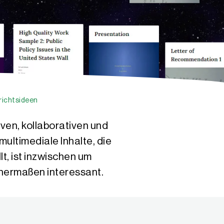
rrichtsideen
iven, kollaborativen und
ultimediale Inhalte, die
lt, ist inzwischen um
chermaßen interessant.