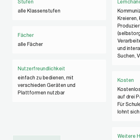
Stufen
Lernchan
alle Klassenstufen
Kommunizi
Kreieren,
Produzier
(selbstor
Fächer
Verarbeit
alle Fächer
und inter
Suchen, V
Nutzerfreundlichkeit
einfach zu bedienen, mit
Kosten
verschieden Geräten und
Kostenlos
Plattformen nutzbar
auf drei 
Für Schul
lohnt sich
Weitere 