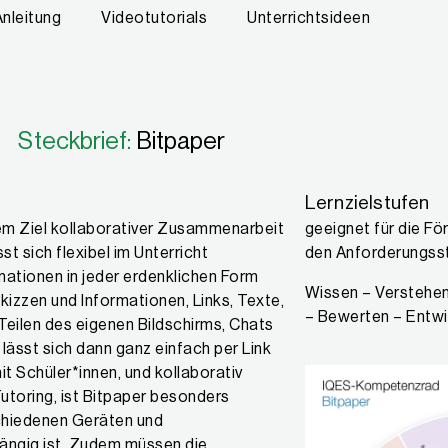
Anleitung
Videotutorials
Unterrichtsideen
Steckbrief:
Bitpaper
Lernzielstufen
dem Ziel kollaborativer Zusammenarbeit
geeignet für die Fö
st sich flexibel im Unterricht
den Anforderungss
mationen in jeder erdenklichen Form
Wissen – Verstehen
izzen und Informationen, Links, Texte,
– Bewerten – Entwi
Teilen des eigenen Bildschirms, Chats
ässt sich dann ganz einfach per Link
t Schüler*innen, und kollaborativ
Tutoring, ist Bitpaper besonders
schiedenen Geräten und
gängig ist. Zudem müssen die