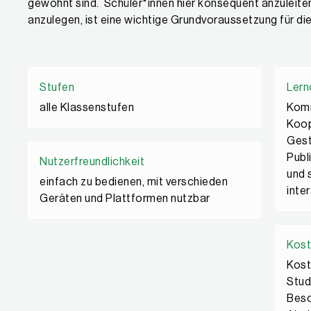
gewöhnt sind. Schüler*innen hier konsequent anzuleit
anzulegen, ist eine wichtige Grundvoraussetzung für di
Stufen
Lern
alle Klassenstufen
Komm
Koop
Gest
Publ
Nutzerfreundlichkeit
und 
einfach zu bedienen, mit verschieden
inte
Geräten und Plattformen nutzbar
Kos
Kost
Stud
Besc