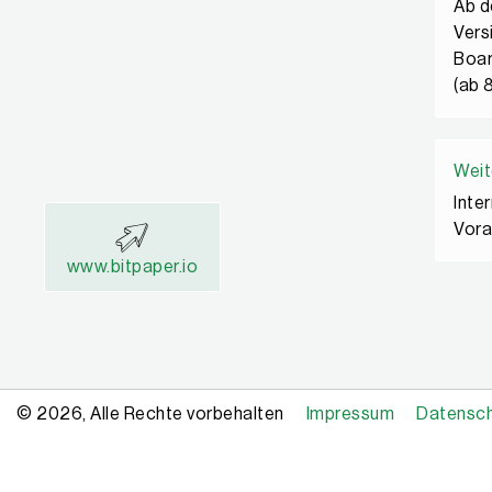
Ab d
Vers
Boar
(ab 
Weit
Inte
Vora
www.bitpaper.io
© 2026, Alle Rechte vorbehalten
Impressum
Datensc
Copyright