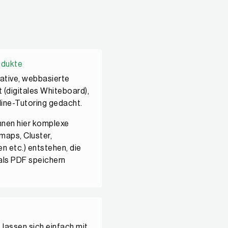
odukte
rative, webbasierte
(digitales Whiteboard),
nline-Tutoring gedacht.
nnen hier komplexe
maps, Cluster,
 etc.) entstehen, die
als PDF speichern
lassen sich einfach mit