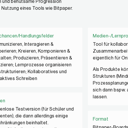
en und behutsame Progression
e Nutzung eines Tools wie Bitpaper.
chancen/Handlungsfelder
Medien-/Lernpr
unizieren, Interagieren &
Tool für kollabo
erieren; Kreieren, Komponieren &
Zusammenarbeit 
alten; Produzieren, Präsentieren &
eigentlich für O
izieren; Lernprozesse organisieren
Als Produkte kö
strukturieren; Kollaboratives und
Strukturen (Mind
raktives Schreiben
Prozessplanungen
sich dann bspw. 
lassen.
ten
enlose Testversion (für Schüler und
enten), die dann allerdings einige
Format
hränkungen beinhaltet.
Bitpaper-Boards 