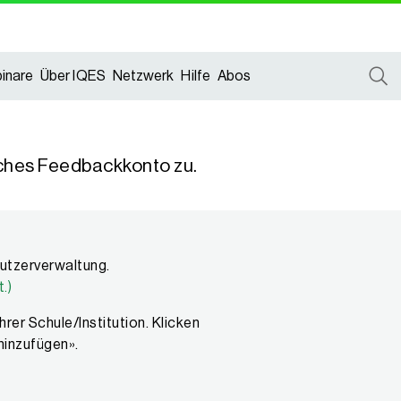
inare
Über IQES
Netzwerk
Hilfe
Abos
ches Feedbackkonto zu.
nutzerverwaltung.
.)
hrer Schule/Institution. Klicken
hinzufügen».