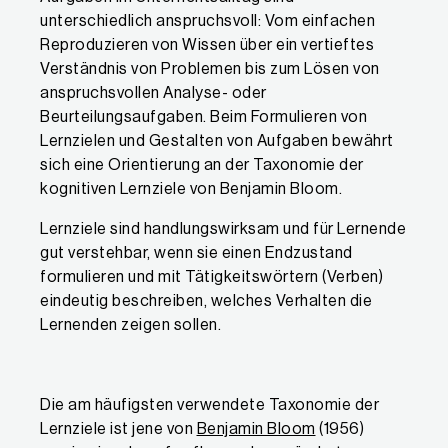
elementare Automatismen, Prozesse und Fertigkeiten
unterschiedlich anspruchsvoll: Vom einfachen
Reproduzieren von Wissen über ein vertieftes
2. Verstehen: Eine Sache begreifen und über Wissen und G
Verständnis von Problemen bis zum Lösen von
Lernende zeigen Kompetenzen, indem sie …
anspruchsvollen Analyse- oder
Beurteilungsaufgaben. Beim Formulieren von
Informationen, Fakten, Formeln, Definitionen, Bedeutu
Lernzielen und Gestalten von Aufgaben bewährt
Beispiele anführen, Zusammenhänge erklären können.
sich eine Orientierung an der Taxonomie der
Gründe und Ursachen ableiten und verdeutlichen könne
kognitiven Lernziele von Benjamin Bloom.
3. Anwenden: Das erworbene Wissen in neuen, veränderten
Lernziele sind handlungswirksam und für Lernende
Lernende zeigen Kompetenzen, indem sie …
gut verstehbar, wenn sie einen Endzustand
formulieren und mit Tätigkeitswörtern (Verben)
Informationen, Methoden, Konzepte, Theorien in neue
eindeutig beschreiben, welches Verhalten die
Probleme durch vorhandenes Wissen und/oder notwe
Lernenden zeigen sollen.
4. Analysieren: Inhalte in Teile zerlegen und deren Beziehun
Lernende zeigen Kompetenzen, indem sie …
Die am häufigsten verwendete Taxonomie der
Aufbau, Struktur, Muster, Einzelheiten erkennen können
Lernziele ist jene von
Benjamin Bloom
(1956)
versteckte Bedeutungen ermitteln können.