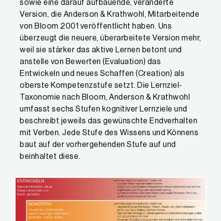
sowie eine darauf aufbauende, veränderte
Widersprüche und Zusammenhänge untersuchen könn
Version, die Anderson & Krathwohl, Mitarbeitende
Inhalte in Teile zerlegen können.
von Bloom 2001 veröffentlicht haben. Uns
Beziehungen herstellen können.
überzeugt die neuere, überarbeitete Version mehr,
weil sie stärker das aktive Lernen betont und
5. Bewerten: Situationen, Sachverhalte, eigene Leistungen ref
anstelle von Bewerten (Evaluation) das
Lernende zeigen Kompetenzen, indem sie …
Entwickeln und neues Schaffen (Creation) als
oberste Kompetenzstufe setzt. Die Lernziel-
verschiedenartige Meinungen, Fakten, Situationen, Ide
Taxonomie nach Bloom, Anderson & Krathwohl
Sachverhalte abwägend, kriteriengeleitet und perspe
umfasst sechs Stufen kognitiver Lernziele und
Prozesse, Produkte und Leistungen wertschätzen und
beschreibt jeweils das gewünschte Endverhalten
mit Verben. Jede Stufe des Wissens und Könnens
6. Entwickeln: Ideen kombinieren, neues Wissen entwickeln 
baut auf der vorhergehenden Stufe auf und
Lernende zeigen Komeptenzen, indem sie …
beinhaltet diese.
aus alten Ideen neue erarbeiten können.
Wissen aus verschiedenen Perspektiven heraus weiter
Hypothesen und Prognosen entwickeln können.
auf neuem Wissen und neuen Ideen aufbauende Technik