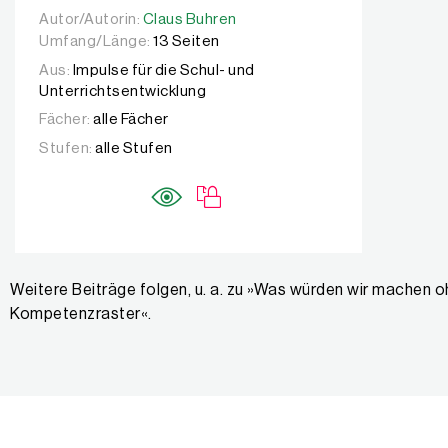
Autor/Autorin:
Autor/Autorin:
Claus Buhren
Claus Buhren
Umfang/Länge:
13 Seiten
Aus:
Impulse für die Schul- und
Unterrichtsentwicklung
Fächer:
alle Fächer
Stufen:
alle Stufen
Weitere Beiträge folgen, u. a. zu »Was würden wir machen 
Kompetenzraster«.