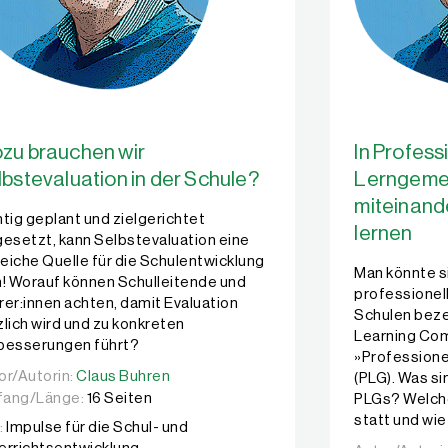
zu brauchen wir
In Profess
lbstevaluation in der Schule?
Lerngeme
miteinand
htig geplant und zielgerichtet
lernen
gesetzt, kann Selbstevaluation eine
freiche Quelle für die Schulentwicklung
Man könnte s
n! Worauf können Schulleitende und
professionel
rer:innen achten, damit Evaluation
Schulen beze
zlich wird und zu konkreten
Learning Co
besserungen führt?
»Profession
or/Autorin:
or/Autorin:
Claus Buhren
Claus Buhren
(PLG). Was s
ang/Länge:
16 Seiten
PLGs? Welche 
statt und wie
:
Impulse für die Schul- und