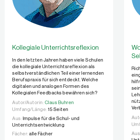
Kollegiale Unterrichtsreflexion
Wo
Se
In den letzten Jahren haben viele Schulen
die kollegiale Unterrichtsreflexion als
Ric
selbstverständlichen Teil einer lernenden
ein
Berufspraxis für sich entdeckt. Welche
hil
digitalen und analogen Formen des
sei
Kollegialen Feedbacks bewähren sich?
Leh
nüt
Autor/Autorin:
Autor/Autorin:
Claus Buhren
Claus Buhren
Ver
Umfang/Länge:
15 Seiten
Aut
Aut
Aus:
Impulse für die Schul- und
Umf
Unterrichtsentwicklung
Aus
Fächer:
alle Fächer