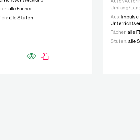
errichtsentwicklung
Autor/Autori
Autor/Autori
Umfang/Län
her:
alle Fächer
Aus:
Impulse 
fen:
alle Stufen
Unterrichtse
Fächer:
alle 
Stufen:
alle 