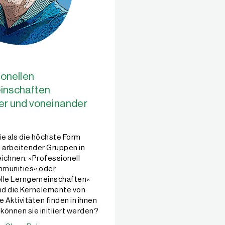
ionellen
inschaften
er und voneinander
ie als die höchste Form
l arbeitender Gruppen in
ichnen: »Professionell
mmunities« oder
elle Lerngemeinschaften«
ind die Kernelemente von
Aktivitäten finden in ihnen
 können sie initiiert werden?