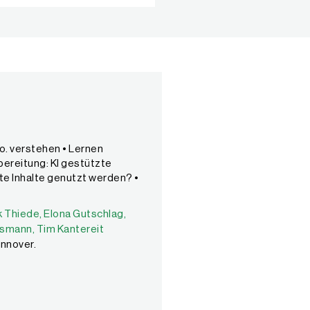
o. verstehen • Lernen
bereitung: KI gestützte
te Inhalte genutzt werden? •
k Thiede,
k Thiede,
Elona Gutschlag,
Elona Gutschlag,
Eva Müller,
Fanny Hanff,
Janina Brügg
lsmann,
Tim Kantereit
annover.