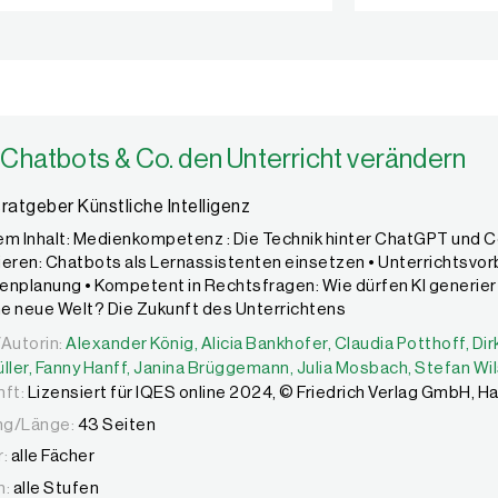
Chatbots & Co. den Unterricht verändern
ratgeber Künstliche Intelligenz
m Inhalt: Medienkompetenz : Die Technik hinter ChatGPT und C
eren: Chatbots als Lernassistenten einsetzen • Unterrichtsvor
nplanung • Kompetent in Rechtsfragen: Wie dürfen KI generier
e neue Welt? Die Zukunft des Unterrichtens
Autorin:
Autorin:
Alexander König,
Alexander König,
Alicia Bankhofer,
Alicia Bankhofer,
Claudia Potthoff,
Claudia Potthoff,
Dir
Dir
ller,
Fanny Hanff,
Janina Brüggemann,
Julia Mosbach,
Stefan Wi
ft:
Lizensiert für IQES online 2024, © Friedrich Verlag GmbH, H
g/Länge:
43 Seiten
:
alle Fächer
n:
alle Stufen