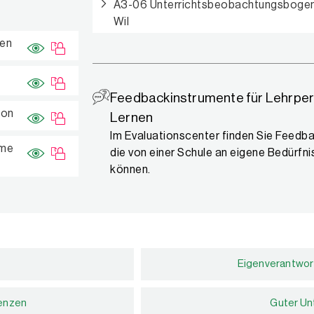
A3-06 Unterrichtsbeobachtungsbogen E
Wil
men
Feedbackinstrumente für Lehrper
ion
Lernen
Im Evaluationscenter finden Sie Feedb
mme
die von einer Schule an eigene Bedürf
können.
Eigenverantwor
enzen
Guter Un