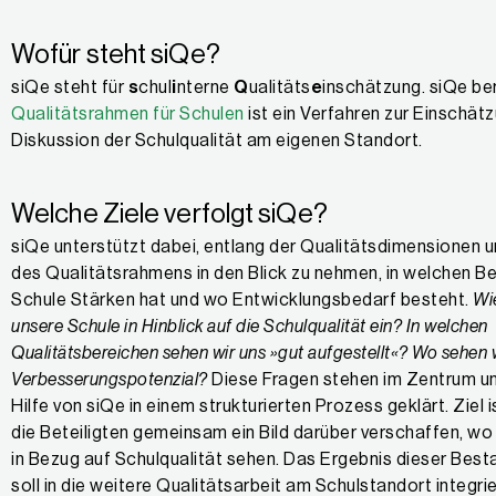
Wofür steht siQe?
siQe steht für
s
chul
i
nterne
Q
ualitäts
e
inschätzung. siQe be
Qualitätsrahmen für Schulen
ist ein Verfahren zur Einschät
Diskussion der Schulqualität am eigenen Standort.
Welche Ziele verfolgt siQe?
siQe unterstützt dabei, entlang der Qualitätsdimensionen 
des Qualitätsrahmens in den Blick zu nehmen, in welchen Be
Schule Stärken hat und wo Entwicklungsbedarf besteht.
Wi
unsere Schule in Hinblick auf die Schulqualität ein? In welchen
Qualitätsbereichen sehen wir uns »gut aufgestellt«? Wo sehen 
Verbesserungspotenzial?
Diese Fragen stehen im Zentrum u
Hilfe von siQe in einem strukturierten Prozess geklärt. Ziel i
die Beteiligten gemeinsam ein Bild darüber verschaffen, wo 
in Bezug auf Schulqualität sehen. Das Ergebnis dieser Be
soll in die weitere Qualitätsarbeit am Schulstandort integri