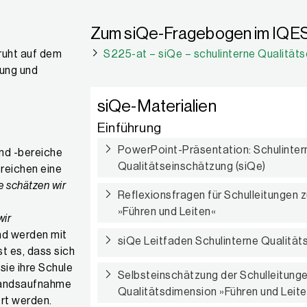
Zum siQe-Fragebogen im IQES
ruht auf dem
S225-at – siQe – schulinterne Qualität
zung und
siQe-Materialien
Einführung
PowerPoint-Präsentation: Schulinter
und -bereiche
Qualitätseinschätzung (siQe)
reichen eine
e schätzen wir
Reflexionsfragen für Schulleitungen 
»Führen und Leiten«
wir
nd werden mit
siQe Leitfaden Schulinterne Qualitä
st es, dass sich
sie ihre Schule
Selbsteinschätzung der Schulleitunge
standsaufnahme
Qualitätsdimension »Führen und Leit
ert werden.