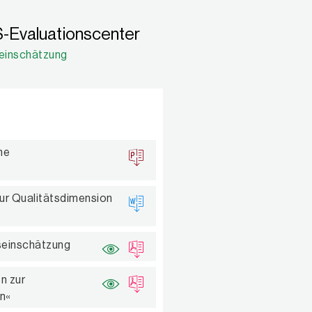
-Evaluationscenter
seinschätzung
ne
zur Qualitätsdimension
tseinschätzung
n zur
en«