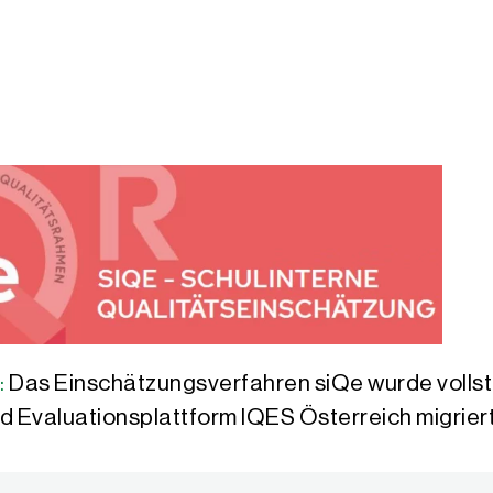
:
Das Einschätzungsverfahren siQe wurde vollstän
d Evaluationsplattform IQES Österreich migriert