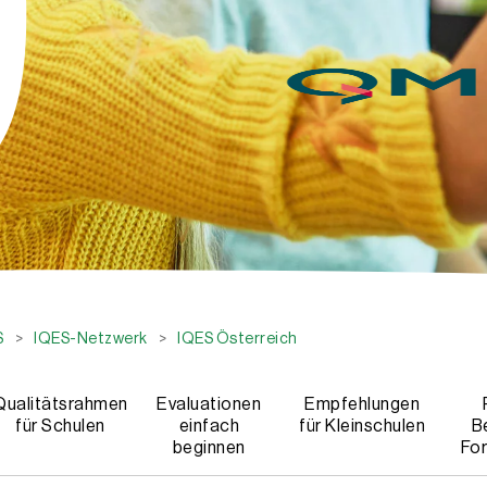
S
>
IQES-Netzwerk
>
IQES Österreich
Qualitätsrahmen
Evaluationen
Empfehlungen
für Schulen
einfach
für Kleinschulen
B
beginnen
For