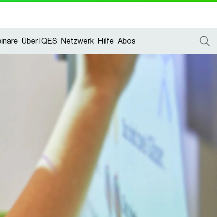
inare
Über IQES
Netzwerk
Hilfe
Abos
inare
Über IQES
Netzwerk
Hilfe
Abos