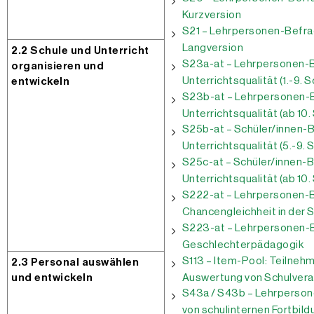
Kurzversion
S21 – Lehrpersonen-Befra
Langversion
2.2 Schule und Unterricht
S23a-at – Lehrpersonen-B
organisieren und
Unterrichtsqualität (1.-9. 
entwickeln
S23b-at – Lehrpersonen-B
Unterrichtsqualität (ab 10.
S25b-at – Schüler/innen-B
Unterrichtsqualität (5.-9. 
S25c-at – Schüler/innen-B
Unterrichtsqualität (ab 10.
S222-at – Lehrpersonen-
Chancengleichheit in der 
S223-at – Lehrpersonen-
Geschlechterpädagogik
S113 – Item-Pool: Teilneh
2.3 Personal auswählen
Auswertung von Schulvera
und entwickeln
S43a / S43b – Lehrperson
von schulinternen Fortbil