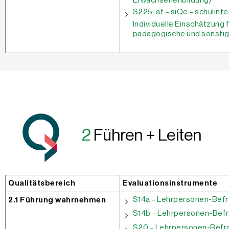
Erwachsenenbildung)*
S225-at – siQe – schulint
Individuelle Einschätzung
pädagogische und sonstig
2
Führen + Leiten
Qualitätsbereich
Evaluationsinstrumente
S14a – Lehrpersonen-Befr
2.1 Führung wahrnehmen
S14b – Lehrpersonen-Befr
S20 – Lehrpersonen-Befra