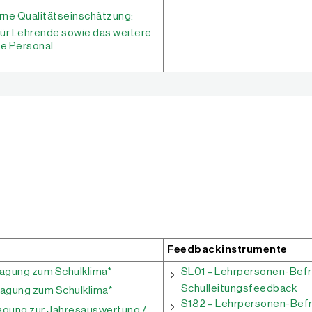
erne Qualitätseinschätzung:
 für Lehrende sowie das weitere
e Personal
Feedbackinstrumente
agung zum Schulklima*
SL01 – Lehrpersonen-Befr
Schulleitungsfeedback
agung zum Schulklima*
S182 – Lehrpersonen-Befr
gung zur Jahresauswertung /