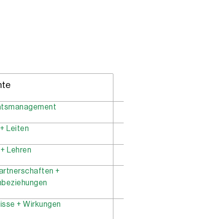
nte
ätsmanagement
+ Leiten
 + Lehren
artnerschaften +
nbeziehungen
isse + Wirkungen