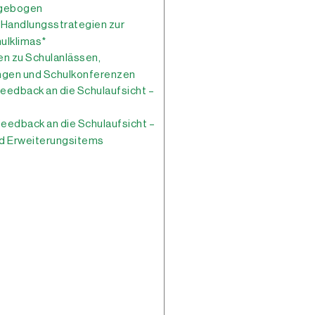
agebogen
 Handlungsstrategien zur
ulklimas*
n zu Schulanlässen,
ungen und Schulkonferenzen
eedback an die Schulaufsicht –
s
eedback an die Schulaufsicht –
nd Erweiterungsitems