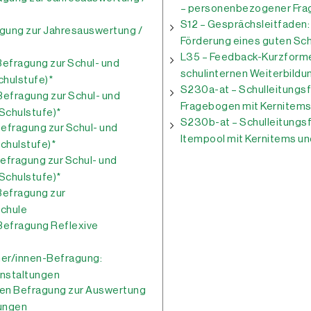
– personenbezogener Fr
S12 – Gesprächsleitfaden:
gung zur Jahresauswertung /
Förderung eines guten Sch
L35 – Feedback-Kurzforme
efragung zur Schul- und
schulinternen Weiterbild
Schulstufe)*
S230a-at – Schulleitungsf
efragung zur Schul- und
Fragebogen mit Kernitem
 Schulstufe)*
S230b-at – Schulleitungsf
efragung zur Schul- und
Itempool mit Kernitems u
Schulstufe)*
efragung zur Schul- und
 Schulstufe)*
Befragung zur
Schule
Befragung Reflexive
mer/innen-Befragung:
nstaltungen
en Befragung zur Auswertung
dungen