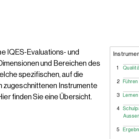
e IQES-Evaluations- und
Instrume
 Dimensionen und Bereichen des
1
Qualit
lche spezifischen, auf die
2
Führen 
n zugeschnittenen Instrumente
3
Lernen
er finden Sie eine Übersicht.
4
Schulp
Ausse
5
Ergebn