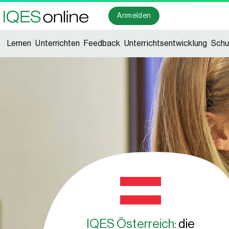
Lernen
Unterrichten
Feedback
Unterrichtsentwicklung
Schu
Anmelden
Lernen
Unterrichten
Feedback
Unterrichtsentwicklung
Schu
IQES Österreich:
die