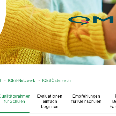
S
>
IQES-Netzwerk
>
IQES Österreich
Qualitätsrahmen
Evaluationen
Empfehlungen
für Schulen
einfach
für Kleinschulen
B
beginnen
For