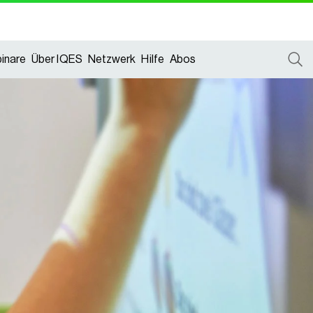
inare
Über IQES
Netzwerk
Hilfe
Abos
inare
Über IQES
Netzwerk
Hilfe
Abos