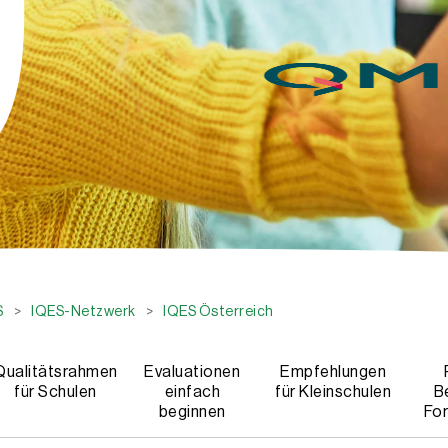
S
>
IQES-Netzwerk
>
IQES Österreich
Qualitätsrahmen
Evaluationen
Empfehlungen
für Schulen
einfach
für Kleinschulen
B
beginnen
For