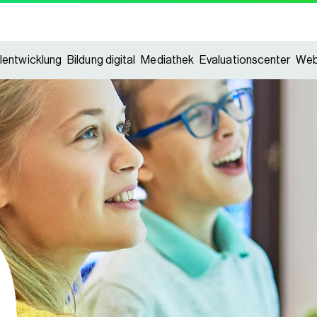
lentwicklung
Bildung digital
Mediathek
Evaluationscenter
Web
lentwicklung
Bildung digital
Mediathek
Evaluationscenter
Web