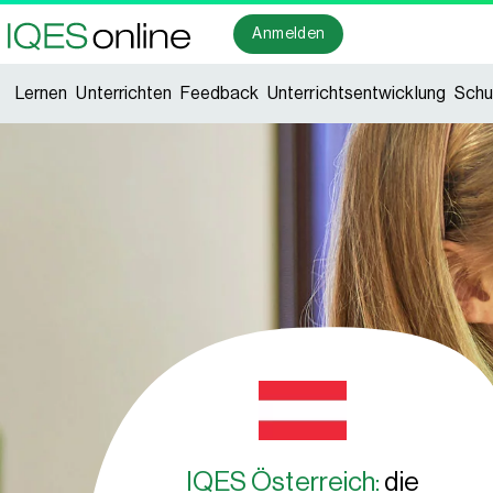
Lernen
Unterrichten
Feedback
Unterrichtsentwicklung
Schu
Anmelden
Lernen
Unterrichten
Feedback
Unterrichtsentwicklung
Schu
IQES Österreich:
die