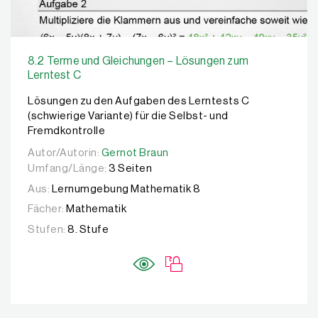
8.2 Terme und Gleichungen – Lösungen zum
Lerntest C
Lösungen zu den Aufgaben des Lerntests C
(schwierige Variante) für die Selbst- und
Fremdkontrolle
Autor/Autorin:
Autor/Autorin:
Gernot Braun
Gernot Braun
Umfang/Länge:
3 Seiten
Aus:
Lernumgebung Mathematik 8
Fächer:
Mathematik
Stufen:
8. Stufe