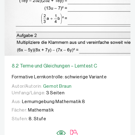
8.2 Terme und Gleichungen – Lerntest C
Formative Lernkontrolle: schwierige Variante
Autor/Autorin:
Autor/Autorin:
Gernot Braun
Gernot Braun
Umfang/Länge:
3 Seiten
Aus:
Lernumgebung Mathematik 8
Fächer:
Mathematik
Stufen:
8. Stufe