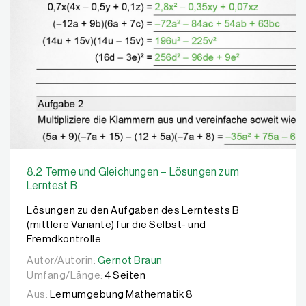
8.2 Terme und Gleichungen – Lösungen zum
Lerntest B
Lösungen zu den Aufgaben des Lerntests B
(mittlere Variante) für die Selbst- und
Fremdkontrolle
Autor/Autorin:
Autor/Autorin:
Gernot Braun
Gernot Braun
Umfang/Länge:
4 Seiten
Aus:
Lernumgebung Mathematik 8