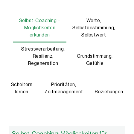
Dr. Bernhard Sieland ist emeritierter Professor für Pädagogisch
Seine Schwerpunkte: kooperatives Veränderungslernen unter Allt
Selbst-Coaching –
Werte,
Er leitete mehrjährige Schulentwicklungsprojekte an über 90 Schu
Möglichkeiten
Selbstbestimmung,
Web:
sieland.eu
erkunden
Selbstwert
Stressverarbeitung,
Resilienz,
Grundstimmung,
Regeneration
Gefühle
Scheitern
Prioritäten,
lernen
Zeitmanagement
Beziehungen
Selbst-Coaching: Möglichkeiten für