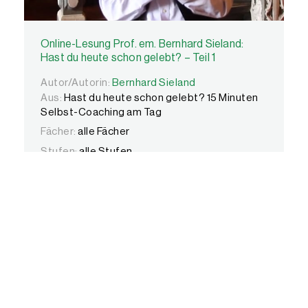
Online-Lesung Prof. em. Bernhard Sieland:
Hast du heute schon gelebt? – Teil 1
Autor/Autorin:
Autor/Autorin:
Bernhard Sieland
Bernhard Sieland
Aus:
Hast du heute schon gelebt? 15 Minuten
Selbst-Coaching am Tag
Fächer:
alle Fächer
Stufen:
alle Stufen