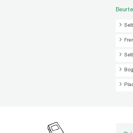
Beurte
Sel
Fre
Sel
Bog
Pla