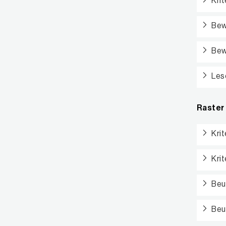
Kri
Bew
Bew
Les
Raster 
Kri
Kri
Beu
Beu