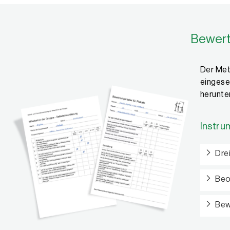
Bewert
Der Met
eingese
herunte
Instru
Dre
Beo
Bew