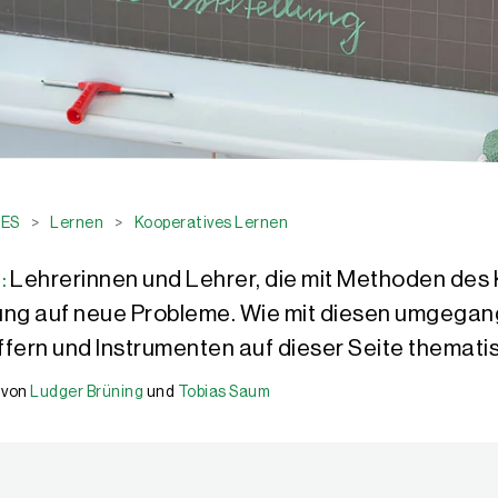
QES
>
Lernen
>
Kooperatives Lernen
:
Lehrerinnen und Lehrer, die mit Methoden des
ung auf neue Probleme. Wie mit diesen umgegan
fern und Instrumenten auf dieser Seite thematis
von
Ludger Brüning
und
Tobias Saum
esamtschule Haspe, in Hagen (NRW). Daneben ist er in der Lehrerfor
Hagen (NRW), war als Fachmoderator und Fachberater für die Bezirks