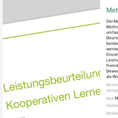
Met
Der M
Method
umfass
Beurte
beiden
werde
Einzel
Leistu
Fremdb
Bewer
als W
Autor/
Autor/
Umfan
Aus:
M
Fächer
Stufe