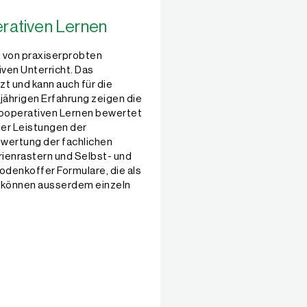
rativen Lernen
 von praxiserprobten
ven Unterricht. Das
t und kann auch für die
gjährigen Erfahrung zeigen die
 Kooperativen Lernen bewertet
er Leistungen der
ewertung der fachlichen
rienrastern und Selbst- und
odenkoffer Formulare, die als
 können ausserdem einzeln