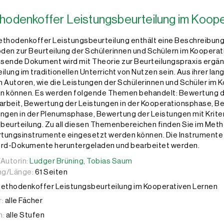
hodenkoffer Leistungsbeurteilung im Koope
ethodenkoffer Leistungsbeurteilung enthält eine Beschreibung
en zur Beurteilung der Schülerinnen und Schülern im Kooperati
ende Dokument wird mit Theorie zur Beurteilungspraxis ergänz
ilung im traditionellen Unterricht von Nutzen sein. Aus ihrer lan
 Autoren, wie die Leistungen der Schülerinnen und Schüler im
n können. Es werden folgende Themen behandelt: Bewertung d
arbeit, Bewertung der Leistungen in der Kooperationsphase, B
ngen in der Plenumsphase, Bewertung der Leistungen mit Krite
eurteilung. Zu all diesen Themenbereichen finden Sie im Meth
tungsinstrumente eingesetzt werden können. Die Instrumente
ord-Dokumente heruntergeladen und bearbeitet werden.
Autorin:
Autorin:
Ludger Brüning,
Ludger Brüning,
Tobias Saum
Tobias Saum
g/Länge:
61 Seiten
ethodenkoffer Leistungsbeurteilung im Kooperativen Lernen
:
alle Fächer
n:
alle Stufen