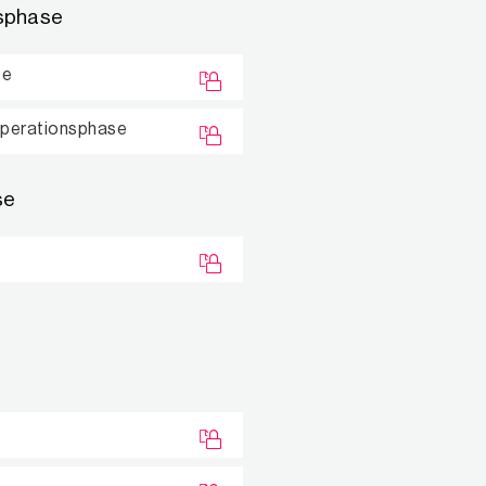
nsphase
se
operationsphase
se