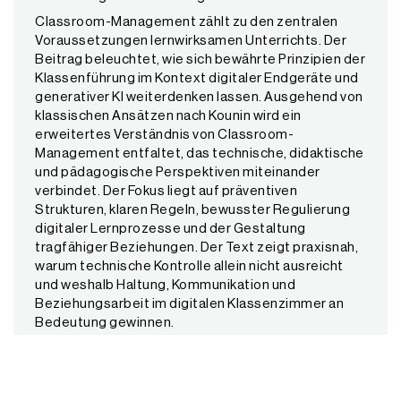
Classroom-Management zählt zu den zentralen
Voraussetzungen lernwirksamen Unterrichts. Der
Beitrag beleuchtet, wie sich bewährte Prinzipien der
Klassenführung im Kontext digitaler Endgeräte und
generativer KI weiterdenken lassen. Ausgehend von
klassischen Ansätzen nach Kounin wird ein
erweitertes Verständnis von Classroom-
Management entfaltet, das technische, didaktische
und pädagogische Perspektiven miteinander
verbindet. Der Fokus liegt auf präventiven
Strukturen, klaren Regeln, bewusster Regulierung
digitaler Lernprozesse und der Gestaltung
tragfähiger Beziehungen. Der Text zeigt praxisnah,
warum technische Kontrolle allein nicht ausreicht
und weshalb Haltung, Kommunikation und
Beziehungsarbeit im digitalen Klassenzimmer an
Bedeutung gewinnen.
Autor/Autorin:
Autor/Autorin:
Joscha Falck
Joscha Falck
Umfang/Länge:
12 Seiten
Fächer:
Fächerübergreifend / Fächerverbindend,