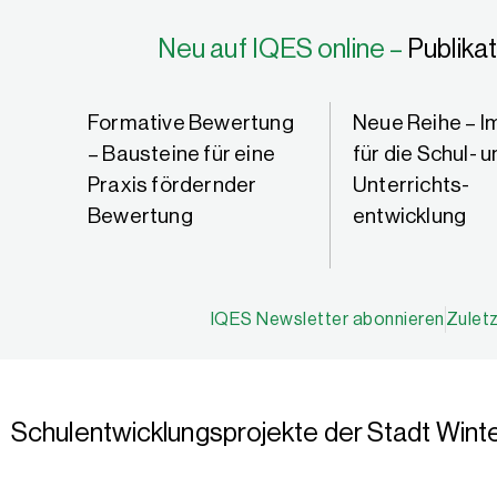
Neu auf IQES online –
Publika
Formative Bewertung
Neue Reihe – I
en
– Bausteine für eine
für die Schul- 
Praxis fördernder
Unterrichts­
Bewertung
entwicklung
IQES Newsletter abonnieren
Zulet
Schulentwicklungsprojekte der Stadt Wint