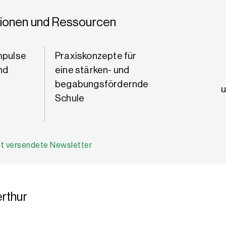
tionen und Ressourcen
mpulse
Praxiskonzepte für
Kompetenz
und
eine stärken- und
Kompetenz
begabungs­fördernde
Lernumgeb
u
Schule
digitalen M
gestalten
QUICK S
zt versendete Newsletter
erthur