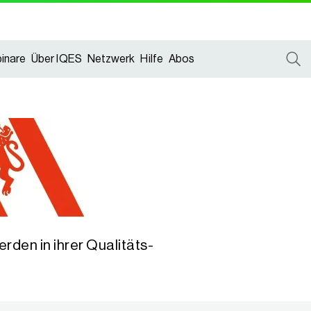
inare
Über IQES
Netzwerk
Hilfe
Abos
den in ihrer Qualitäts-