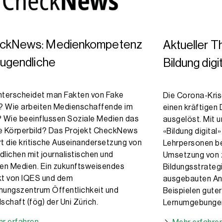
ckNews: Medienkompetenz
Aktueller 
Jugendliche
Bildung digi
nterscheidet man Fakten von Fake
Die Corona-Kris
 Wie arbeiten Medienschaffende im
einen kräftigen 
? Wie beeinflussen Soziale Medien das
ausgelöst. Mit
e Körperbild? Das Projekt CheckNews
«Bildung digital
rt die kritische Auseinandersetzung von
Lehrpersonen be
lichen mit journalistischen und
Umsetzung von
len Medien. Ein zukunftsweisendes
Bildungsstrateg
kt von IQES und dem
ausgebauten Ang
hungszentrum Öffentlichkeit und
Beispielen guter
schaft (fög) der Uni Zürich.
Lernumgebunge