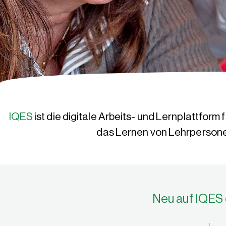
IQES
ist die digitale Arbeits- und Lernplatt­form 
das Lernen von Lehrpersonen
Neu auf IQES 