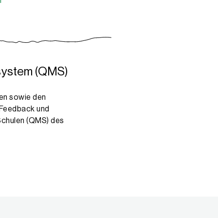
n
tsystem (QMS)
len sowie den
, Feedback und
Schulen (QMS) des