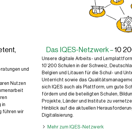
tent,
Das IQES-Netzwerk –
10 20
Unsere digitale Arbeits- und Lernplatt­fo
10’200 Schulen in der Schweiz, Deutschland
eratungen und
Belgien und Litauen für die Schul- und Un
Unterricht sowie das Qualitätsmanagemen
baren Nutzen
sich IQES auch als Plattform, um gute Sch
ammenarbeit
fördern und die beteiligten Schulen, Bil
eren
Projekte, Länder und Institute zu vernetz
 in
Hinblick auf die aktuellen Herausforderun
g führen wir
Digitalisierung.
Mehr zum IQES-Netzwerk