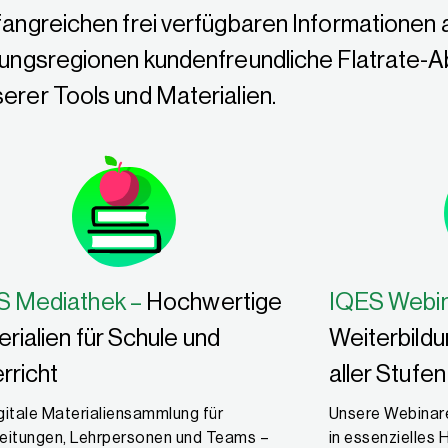
fangreichen frei verfügbaren Informationen
dungsregionen kundenfreundliche Flatrate-A
erer Tools und Materialien.
S Mediathek –
Hochwertige
IQES Webi
rialien für Schule und
Weiterbild
rricht
aller Stufen
gitale Materialiensammlung für
Unsere Webinare
leitungen, Lehrpersonen und Teams –
in essenzielles 