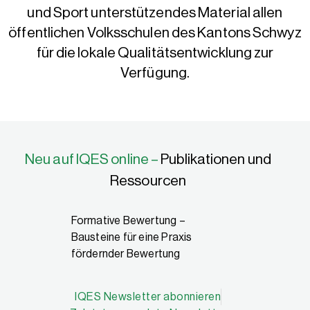
und Sport unterstützendes Material allen
öffentlichen Volksschulen des Kantons Schwyz
für die lokale Qualitätsentwicklung zur
Verfügung.
Neu auf IQES online –
Publikationen und
Ressourcen
Schulen –
Formative Bewertung –
Neue Reihe – Imp
cht agil
Bausteine für eine Praxis
Schul- und Unter
fördernder Bewertung
entwicklung
IQES Newsletter abonnieren