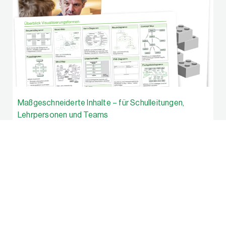
Maßgeschneiderte Inhalte – für Schulleitungen,
Lehrpersonen und Teams
Profitieren Sie von praktischen Tools, die auf
spezifische Bedürfnisse ausgerichtet sind. So
finden Schulleitende Handbücher, Leitfäden,
Praxisbeispiele und Evaluationsinstrumente für
verschiedenste Aspekte der Schulentwicklung.
Lehrpersonen erhalten Zugang zu abgestimmten
Methodensammlungen, Unterrichtsmaterialien und
Videos, die sie unmittelbar im Unterricht einsetzen
können. Ebenso stehen für Lehrpersonenteams