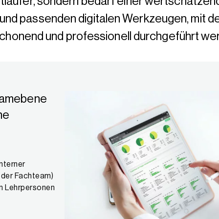
bstläufer, sondern bedarf einer wertschätze
 und passenden digitalen Werkzeugen, mit d
chonend und professionell durchgeführt we
Teamebene
ne
nterner
 oder Fachteam)
en Lehrpersonen