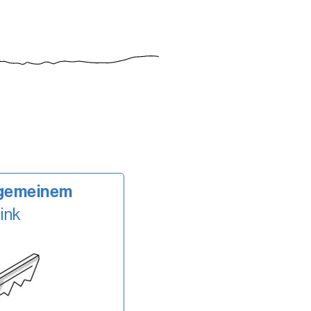
lgemeinem
ink