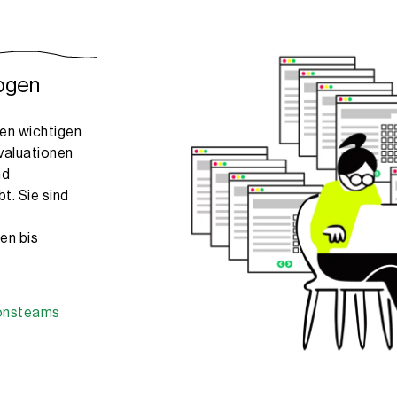
bogen
len wichtigen
valuationen
nd
t. Sie sind
en bis
ionsteams