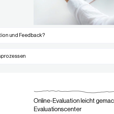
ation und Feedback?
onsprozessen
Online-Evaluation leicht gema
Evaluationscenter