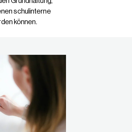
nden Grundhaltung,
enen schulinterne
rden können.