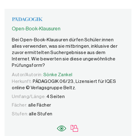
Open-Book-Klausuren
Bei Open-Book-Klausuren dürfen Schüler:innen
alles verwenden, was sie mitbringen, inklusive der
zuvor ermittelten Suchergebnisse aus dem
Internet. Wie bewerten sie diese ungewöhnliche
Prüfungsform?
Autor/Autorin:
Autor/Autorin:
Sönke Zankel
Sönke Zankel
Herkunft:
PÄDAGOGIK 06/23, Lizensiert für IQES
online © Verlagsgruppe Beltz.
Umfang/Länge:
4 Seiten
Fächer:
alle Fächer
Stufen:
alle Stufen