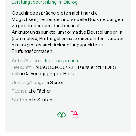
Leistungsbeurteilung im Dialog
Coachinggespräche bieten nicht nur die
Möglichkeit, Lernenden individuelle Rückmeldungen
zu geben, sondern darüber auch
Anknüpfungspunkte, um formative Beurteilungen in
(summative) Prüfungsformate einzubinden. Darüber
hinaus gibt es auch Anknüpfungspunkte zu
Prüfungsformaten.
Autor/Autorin:
Autor/Autorin:
Joel Trappmann
Joel Trappmann
Herkunft:
PÄDAGOGIK 06/23, Lizensiert für IQES
online © Verlagsgruppe Beltz.
Umfang/Länge:
5 Seiten
Fächer:
alle Fächer
Stufen:
alle Stufen