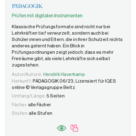
Prüfen mit digitalen Instrumenten
Klassische Prüfungsformate sind nicht nur bei
Lehrkräften tief verwurzelt, sondern auch bei
Schüler:innen und Eltern, die in ihrer Schulzeit nichts
anderes gelernt haben. Ein Blick in
Prüfungsordnungen zeigt jedoch, dass es mehr
Freiräume gibt, als viele Lehrkräfte sich selbst
zugestehen.
Autor/Autorin:
Autor/Autorin:
Hendrik Haverkamp
Hendrik Haverkamp
Herkunft:
PÄDAGOGIK 06/23, Lizensiert für IQES
online © Verlagsgruppe Beltz.
Umfang/Länge:
5 Seiten
Fächer:
alle Fächer
Stufen:
alle Stufen