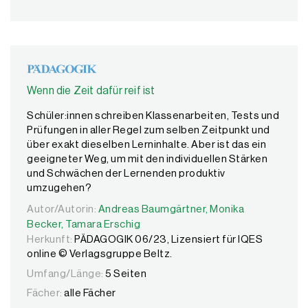
Wenn die Zeit dafür reif ist
Schüler:innen schreiben Klassenarbeiten, Tests und
Prüfungen in aller Regel zum selben Zeitpunkt und
über exakt dieselben Lerninhalte. Aber ist das ein
geeigneter Weg, um mit den individuellen Stärken
und Schwächen der Lernenden produktiv
umzugehen?
Autor/Autorin:
Autor/Autorin:
Andreas Baumgärtner,
Andreas Baumgärtner,
Monika Becker,
Monika
Tama
Becker,
Tamara Erschig
Herkunft:
PÄDAGOGIK 06/23, Lizensiert für IQES
online © Verlagsgruppe Beltz.
Umfang/Länge:
5 Seiten
Fächer:
alle Fächer