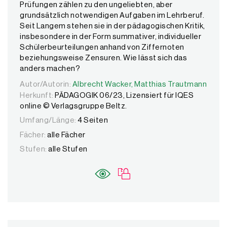
Prüfungen zählen zu den ungeliebten, aber
grundsätzlich notwendigen Aufgaben im Lehrberuf.
Seit Langem stehen sie in der pädagogischen Kritik,
insbesondere in der Form summativer, individueller
Schülerbeurteilungen anhand von Ziffernoten
beziehungsweise Zensuren. Wie lässt sich das
anders machen?
Autor/Autorin:
Autor/Autorin:
Albrecht Wacker,
Albrecht Wacker,
Matthias Trautmann
Matthias Trautmann
Herkunft:
PÄDAGOGIK 06/23, Lizensiert für IQES
online © Verlagsgruppe Beltz.
Umfang/Länge:
4 Seiten
Fächer:
alle Fächer
Stufen:
alle Stufen