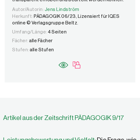
Autor/Autorin:
Autor/Autorin:
Jens Lindström
Jens Lindström
Herkunft:
PÄDAGOGIK 06/23, Lizensiert für IQES
online © Verlagsgruppe Beltz.
Umfang/Länge:
4 Seiten
Fächer:
alle Fächer
Stufen:
alle Stufen
Artikel aus der Zeitschrift PÄDAGOGIK 9/17