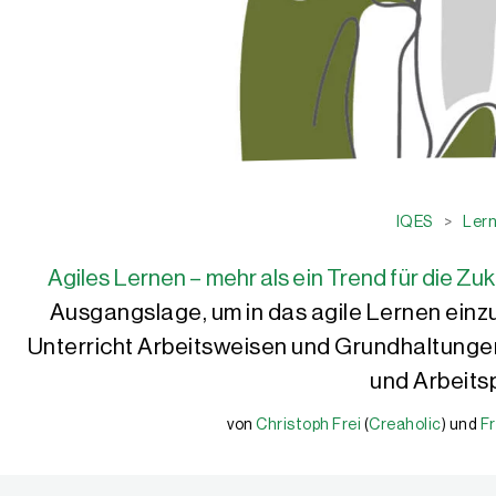
IQES
>
Ler
Agiles Lernen – mehr als ein Trend für die Zuk
Ausgangslage, um in das agile Lernen ein
Unterricht Arbeitsweisen und Grundhaltungen
und Arbeits
von
Christoph Frei
(
Creaholic
) und
Fr
Christoph Frei
Frido Koch
Christoph Frei ist als Agile Coach langjähriger Experte für agil
Frido Koch ist Leiter IQES-Netzwerke und stellvertretender Leite