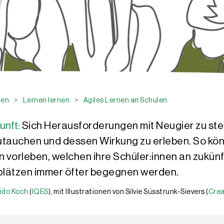
nen
>
Lernen lernen
>
Agiles Lernen an Schulen
unft:
Sich Herausforderungen mit Neugier zu stel
zutauchen und dessen Wirkung zu erleben. So k
 vorleben, welchen ihre Schüler:innen an zukün
plätzen immer öfter begegnen werden.
ido Koch
(
IQES
), mit Illustrationen von Silvie Süsstrunk-Sievers (
Crea
e Zusammenarbeitsformen und das Aufbauen kundenorientierter Innova
r schulentwicklung.ch. Er ist Sekundarlehrer und Schulleiter sowie