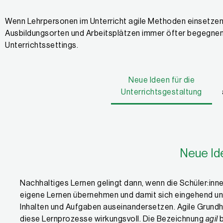
Web:
www.IQESonline.net
|
www.schulentwicklung.ch
|
www.IQES-s
Wenn Lehrpersonen im Unterricht agile Methoden einsetzen, 
Ausbildungsorten und Arbeitsplätzen immer öfter begegnen 
Unterrichtssettings.
Neue Ideen für die
Unterrichtsgestaltung
Neue Ide
Nachhaltiges Lernen gelingt dann, wenn die Schüler:inn
eigene Lernen übernehmen und damit sich eingehend und
Inhalten und Aufgaben auseinandersetzen. Agile Grund
diese Lernprozesse wirkungsvoll. Die Bezeichnung
agil
b