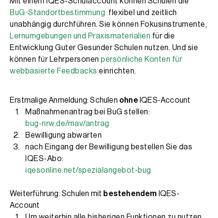
Mit einem IQES-Schulaccount können Schulen die
BuG-Standort­bestimmung
flexibel und zeitlich
unabhängig durchführen. Sie können Fokusinstrumente,
Lernumgebungen und Praxismaterialien
für die
Entwicklung Guter Gesunder Schulen nutzen
.
Und sie
können für Lehrpersonen
persönliche Konten für
webbasierte Feedbacks
einrichten.
Erstmalige Anmeldung: Schulen
ohne
IQES-Account
Maßnahmenantrag bei BuG stellen:
bug-nrw.de/mav/antrag
Bewilligung abwarten
nach Eingang der Bewilligung bestellen Sie das
IQES-Abo:
iqesonline.net/spezialangebot-bug
Weiterführung: Schulen mit
bestehendem
IQES-
Account
Um weiterhin alle bisherigen Funktionen zu nutzen