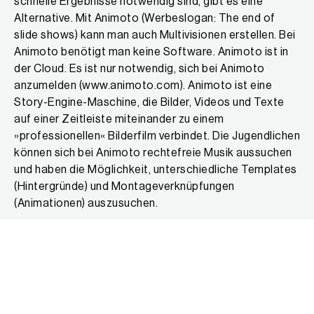
schnelle Ergebnisse notwendig sind, gibt es eine
Alternative. Mit Animoto (Werbeslogan: The end of
slide shows) kann man auch Multivisionen erstellen. Bei
Animoto benötigt man keine Software. Animoto ist in
der Cloud. Es ist nur notwendig, sich bei Animoto
anzumelden (www.animoto.com). Animoto ist eine
Story-Engine-Maschine, die Bilder, Videos und Texte
auf einer Zeitleiste miteinander zu einem
»professionellen« Bilderfilm verbindet. Die Jugendlichen
können sich bei Animoto rechtefreie Musik aussuchen
und haben die Möglichkeit, unterschiedliche Templates
(Hintergründe) und Montageverknüpfungen
(Animationen) auszusuchen.
Die Story Engine bestimmt, wie Bild und Musik in
Beziehung stehen. Die Jugendlichen fotografieren und
filmen und entscheiden die Reihenfolge. Es können
auch Texte integriert werden. Die Ergebnisse sind
beeindruckend und können rechtlich gesehen