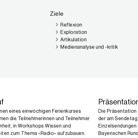
Ziele
Reflexion
Exploration
Artikulation
Medienanalyse und -kritik
uf
Präsentatio
men eines einwöchigen Ferienkurses
Die Präsentation 
en die Teilnehmerinnen und Teilnehmer
der am Sendetag 
nheit, in Workshops Wissen und
Einzelsendungen
eiten zum Thema «Radio» aufzubauen.
Bayerischen Rund