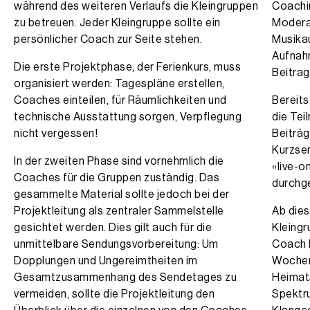
während des weiteren Verlaufs die Kleingruppen
Coachin
zu betreuen. Jeder Kleingruppe sollte ein
Modera
persönlicher Coach zur Seite stehen.
Musikau
Aufnah
Die erste Projektphase, der Ferienkurs, muss
Beitrag
organisiert werden: Tagespläne erstellen,
Coaches einteilen, für Räumlichkeiten und
Bereits
technische Ausstattung sorgen, Verpflegung
die Tei
nicht vergessen!
Beiträg
Kurzse
In der zweiten Phase sind vornehmlich die
«live-o
Coaches für die Gruppen zuständig. Das
durchge
gesammelte Material sollte jedoch bei der
Projektleitung als zentraler Sammelstelle
Ab dies
gesichtet werden. Dies gilt auch für die
Kleingr
unmittelbare Sendungsvorbereitung: Um
Coach b
Dopplungen und Ungereimtheiten im
Wochen 
Gesamtzusammenhang des Sendetages zu
Heimat
vermeiden, sollte die Projektleitung den
Spektru