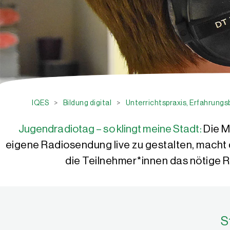
IQES
>
Bildung digital
>
Unterrichtspraxis, Erfahrung
Jugendradiotag – so klingt meine Stadt:
Die M
eigene Radiosendung live zu gestalten, macht 
die Teilnehmer*innen das nötige 
S