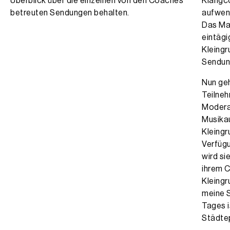
Überblick über die einzelnen von den Coaches
Klangco
betreuten Sendungen behalten.
aufwend
Das Mat
eintägi
Kleingr
Sendun
Nun geh
Teilneh
Moderat
Musika
Kleingr
Verfügu
wird si
ihrem C
Kleingr
meine S
Tages i
Städtep