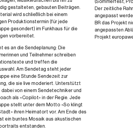
llagen, Musikwünschen bis hin zu
(Sommerfest, Pro
ig gestalteten, gebauten Beiträgen.
Der zeitliche Ra
erial wird schließlich bei einem
angepasst werden.
gen Produktionstermin (für jede
BR das Projekt nic
uppe gesondert) im Funkhaus für die
angepassten Ablä
gen vorbereitet.
Projekt europawei
t es an die Sendeplanung: Die
merinnen und Teilnehmer schreiben
ionstexte und treffen die
uswahl. Am Sendetag steht jeder
uppe eine Stunde Sendezeit zur
ng, die sie live moderiert. Unterstützt
e dabei von einem Sendetechniker und
oach als «Copilot» in der Regie. Jede
uppe stellt unter dem Motto «So klingt
tadt» ihren Heimatort vor. Am Ende des
st ein buntes Mosaik aus akustischen
ortraits entstanden.