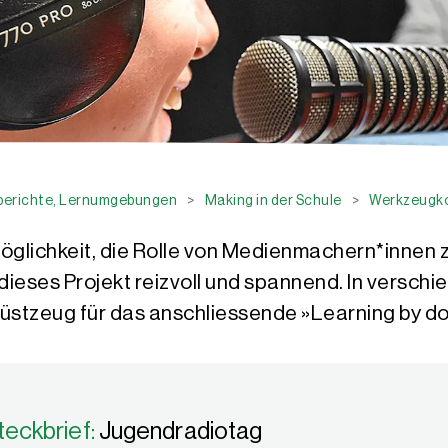
sberichte, Lernumgebungen
>
Making in der Schule
>
Werkzeugkof
öglichkeit, die Rolle von Medienmachern*innen
dieses Projekt reizvoll und spannend. In versc
Rüstzeug für das anschliessende »Learning by do
teckbrief:
Jugendradiotag