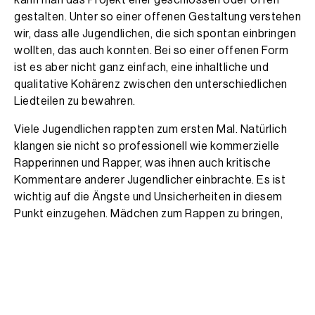
kann man das Projekt eher geschlossen oder offen
gestalten. Unter so einer offenen Gestaltung verstehen
wir, dass alle Jugendlichen, die sich spontan einbringen
wollten, das auch konnten. Bei so einer offenen Form
ist es aber nicht ganz einfach, eine inhaltliche und
qualitative Kohärenz zwischen den unterschiedlichen
Liedteilen zu bewahren.
Viele Jugendlichen rappten zum ersten Mal. Natürlich
klangen sie nicht so professionell wie kommerzielle
Rapperinnen und Rapper, was ihnen auch kritische
Kommentare anderer Jugendlicher einbrachte. Es ist
wichtig auf die Ängste und Unsicherheiten in diesem
Punkt einzugehen. Mädchen zum Rappen zu bringen,
fiel relativ schwer, dafür texteten sie aktiv. Gerade von
Gangster Rap/Aggro Hip-Hop geprägte Jugendliche
machen Textvorschläge die nicht jugendadäquat sind.
Dies bietet aber eine gute Möglichkeit über viele
Themen mit den Jugendlichen zu kommunizieren. Bei