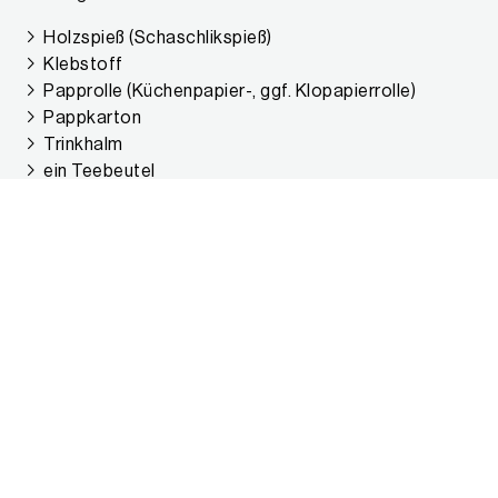
Holzspieß (Schaschlikspieß)
Klebstoff
Papprolle (Küchenpapier-, ggf. Klopapierrolle)
Pappkarton
Trinkhalm
ein Teebeutel
Tonpapier
Trinkhalm
Reißzwecke
Werkzeug: Schere, Kleber, Klebefilm
falls gewünscht, ein Ausdruck der Bastelvorlage
Methodische Gestaltung
Wettbewerbsorientierte Entwicklung von Prototypen
und Lösungen